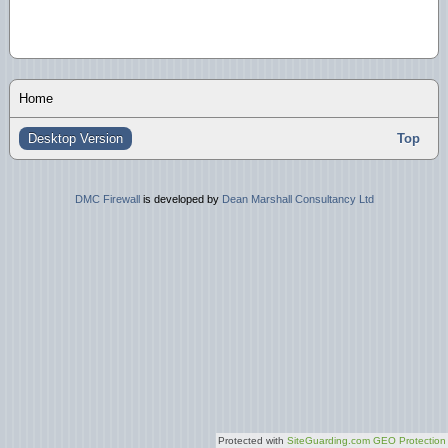
Home
Desktop Version
Top
DMC Firewall
is developed by
Dean Marshall Consultancy Ltd
Protected with
SiteGuarding.com GEO Protection