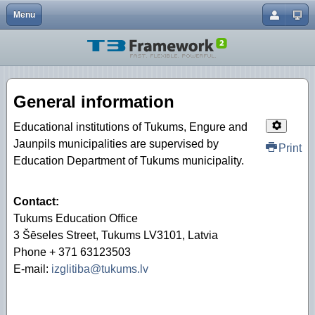
Menu
Close
Pakalpojumi
Atbalsts privātajām pirmsskolas izglītības iestād
General information
Interešu izglītības programmu licencēšana
General information
Neformālās izglītības programmu saskaņošana
Pedagogu profesionālas kompetences pilnveide
Educational institutions of Tukums, Engure and
Jaunpils municipalities are supervised by
Print
Nometņu līdzfinansēšana
Education Department of Tukums municipality.
Ēdināšanas pakalpojumi izglītības iestādēs
Contact:
Tukuma novada pašvaldības stipendijas
Tukums Education Office
3 Šēseles Street, Tukums LV3101, Latvia
Transporta izdevumu kompensēšana
Phone + 371 63123503
Atbalsta pasākumu sniegšana ārpus izglītības ies
E-mail:
izglitiba@tukums.lv
Skolēnu vasaras nodarbinātība