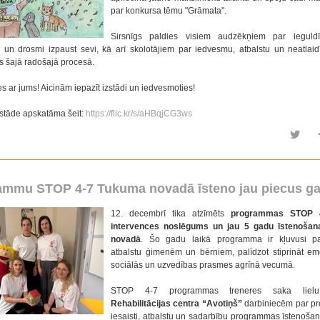
par konkursa tēmu "Grāmata".
Sirsnīgs paldies visiem audzēkņiem par ieguldī
un drosmi izpaust sevi, kā arī skolotājiem par iedvesmu, atbalstu un neatlaid
 šajā radošajā procesā.
 ar jums! Aicinām iepazīt izstādi un iedvesmoties!
zstāde apskatāma šeit:
https://flic.kr/s/aHBqjCG3ws
ammu STOP 4-7 Tukuma novadā īsteno jau piecus g
12. decembrī tika atzīmēts
programmas STOP
intervences noslēgums un jau 5 gadu īstenoša
novadā
. Šo gadu laikā programma ir kļuvusi pa
atbalstu ģimenēm un bērniem, palīdzot stiprināt em
sociālās un uzvedības prasmes agrīnā vecumā.
STOP 4-7 programmas treneres saka lielu
Rehabilitācijas centra “Avotiņš”
darbiniecēm par pr
iesaisti, atbalstu un sadarbību programmas īstenoš