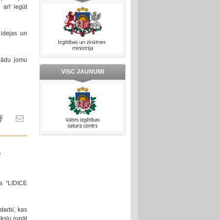
 arī iegūt
 idejas un
ažādu jomu
VISC JAUNUMI
"
sa "LIDICE
darbi, kas
kslu runāt