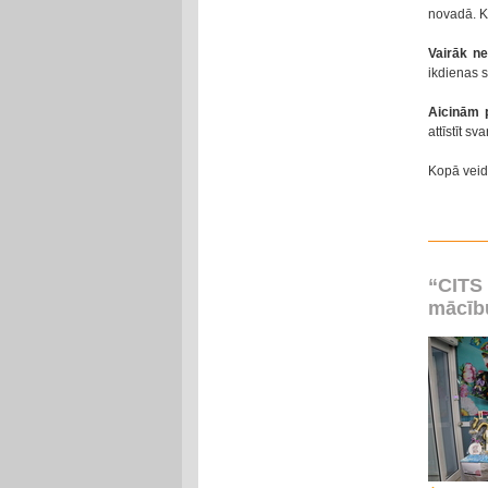
novadā. K
Vairāk ne
ikdienas s
Aicinām p
attīstīt s
Kopā veid
“CITS
mācīb