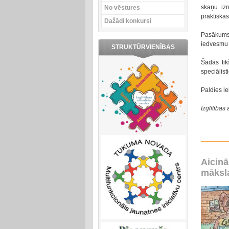
skaņu izr
No vēstures
praktiskas
Dažādi konkursi
Pasākums 
iedvesmu
STRUKTŪRVIENĪBAS
Šādas tik
speciālist
Paldies le
Izglītība
Aicinā
māksla