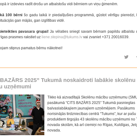
opā ir izdevies radīt drošu un atbalstošu vidi bērniem un viņu ģimenēm.
kā 100 bērni
šo gadu laikā ir piedalījušies programmā, gūstot vērtīgu pieredzi, 
ituācijās gan mājās, gan izglītības vidē.
ieteikties pavasara grupai!
Ja vēlaties sniegt savam bērnam papildu atbalstu 
varīgas prasmes rakstiet uz
liene.stepina@tukums.lv
vai zvaniet +371 20016039.
ojam stiprus pamatus bērnu nākotnei!
 BAZĀRS 2025” Tukumā noskaidroti labākie skolēnu
u uzņēmumi
Tikko kā aizvadītajā Skolēnu mācību uzņēmumu (SM
pasākumā “CITS BAZĀRS 2025” Tukumā pasniegtas
balvaslabākajiem jaunajiem uzņēmējiem. Pasākums
norisinājās tirdzniecības centrā “Tukums”, kur ar pašu
produktiem tirgojās 43 skolēnu mācību uzņēmumi no
novada skolām, kā arī ciemiņi no Rīgas, Kuldīgas, Je
novada.