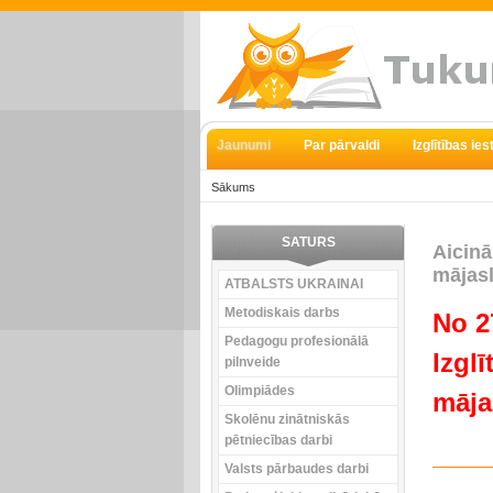
Jaunumi
Par pārvaldi
Izglītības ie
Sākums
SATURS
Aicinā
mājas
ATBALSTS UKRAINAI
Metodiskais darbs
No 2
Pedagogu profesionālā
Izgl
pilnveide
Olimpiādes
māja
Skolēnu zinātniskās
pētniecības darbi
Valsts pārbaudes darbi