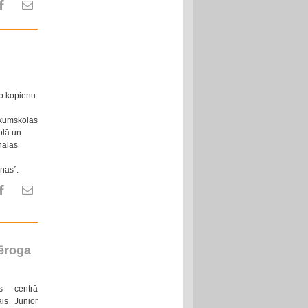
lo kopienu.
ākumskolas
olā un
nālās
nas”.
ēroga
as centrā
is Junior