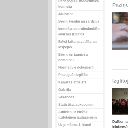
Pedagoģiski medicīniskā
Paziņ
komisija
Jaunatne
Bērnu tiesību aizsardzība
Interešu un profesionālās
ievirzes izglītība
Brīvā laika pavadīšanas
iespējas
Bērnu un jauniešu
nometnes
Normatīvie dokumenti
Pieaugušo izglītība
Izglīt
Karjeras atbalsts
Galerija
Vakances
Statistika, apkopojumi
Atbildes uz biežāk
uzdotajiem jautājumiem
Dalību 
Uzņemšana 1. klasē
ieinteresē