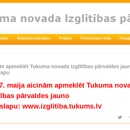
stādes
Notikumu kalendārs
Projekti
Pirmsskolas rinda
Pakal
m apmeklēt Tukuma novada Izglītības pārvaldes jau
lapu
7. maija aicinām apmeklēt Tukuma nov
ītības pārvaldes jauno
slapu:
www.izglitiba.tukums.lv