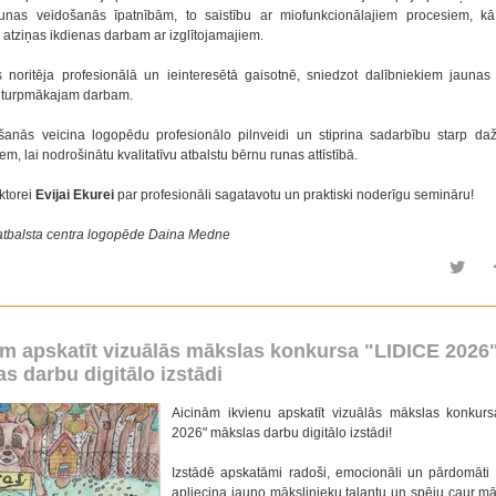
unas veidošanās īpatnībām, to saistību ar miofunkcionālajiem procesiem, kā
 atziņas ikdienas darbam ar izglītojamajiem.
noritēja profesionālā un ieinteresētā gaisotnē, sniedzot dalībniekiem jaunas
 turpmākajam darbam.
šanās veicina logopēdu profesionālo pilnveidi un stiprina sadarbību starp d
iem, lai nodrošinātu kvalitatīvu atbalstu bērnu runas attīstībā.
ktorei
Evijai Ekurei
par profesionāli sagatavotu un praktiski noderīgu semināru!
s atbalsta centra logopēde Daina Medne
m apskatīt vizuālās mākslas konkursa "LIDICE 2026
s darbu digitālo izstādi
Aicinām ikvienu apskatīt vizuālās mākslas konkur
2026" mākslas darbu digitālo izstādi!
Izstādē apskatāmi radoši, emocionāli un pārdomāti 
apliecina jauno mākslinieku talantu un spēju caur mā