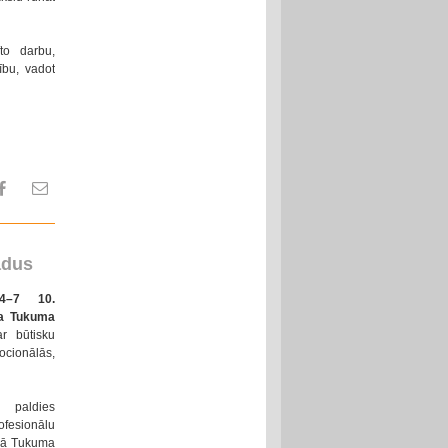
to darbu,
ību, vadot
adus
 4–7 10.
na Tukuma
r būtisku
ocionālās,
 paldies
ofesionālu
anā Tukuma