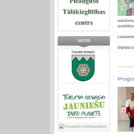
radošumu 
audzēkņus
Lepojamies
SAITES
Digitālā i
Progr