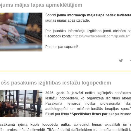
ojums mājas lapas apmeklētājiem
Šobrīd
jauna informācija mājaslapā netiek ievietot
jaunas mājaslapas izstrāde.
Par jaunāko informāciju izglītības jomā aicinām 
Facebook kontā:
https://www.facebook.com/tip.edu.lv/
Paldies par sapratni!
ojošs pasākums izglītības iestāžu logopēdiem
2026. gada 9. janvārī
notika izglītojošs pasākums 
iestāžu logopēdiem, ko organizēja Izglītības atbals
Pasākuma ietvaros notika profesionāla tik
audiologopēdi un miofunkcionālās terapijas speciā
Ekuri
par tēmu
“Specifiskas lietas par skaņu izruna
pasākumā ņēma kupls logopēdu pulks
, apliecinot tēmas aktualitāti un s
tību profesionālajā pilnveidē. Tikšanās laikā dalībniekiem bija iespēja padziļināt i