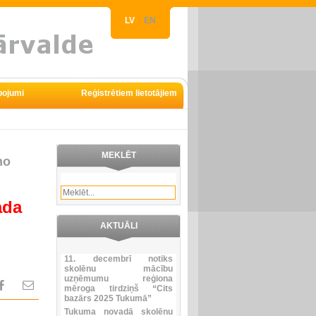
LV
EN
pojumi
Reģistrētiem lietotājiem
MEKLĒT
no
ada
AKTUĀLI
11. decembrī notiks
skolēnu mācību
uzņēmumu reģiona
mēroga tirdziņš “Cits
bazārs 2025 Tukumā”
Tukuma novadā skolēnu