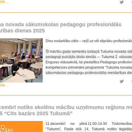
lāk ...
a novada sākumskolas pedagogu profesionālās
rības dienas 2025
Divu nodarbību cikls – ceļš uz vēl stiprāku profesionā
Šī mācību gada semestra izskaņā Tukuma novada s
pedagogi pulcējās divās skolās — Tukuma 2. vidussk
Engures vidusskolā, lai piedalītos Pedagogu profesio
kompetences pilnveides programmā “Tukuma novada
sākumskolas pedagogu profesionālās meistarības die
lāk ...
ecembrī notiks skolēnu mācību uzņēmumu reģiona m
ņš “Cits bazārs 2025 Tukumā”
11.decembrī no plkst.11.00-14.30 Tirdzniecīb
“Tukums”, Pasta ielā 14, Tukumā notiks ikgadēja