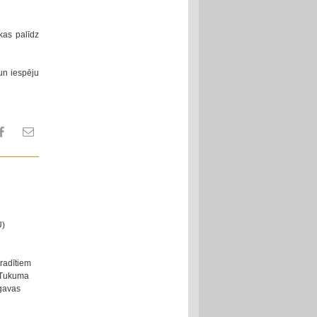
kas palīdz
un iespēju
U)
 radītiem
 Tukuma
lgavas