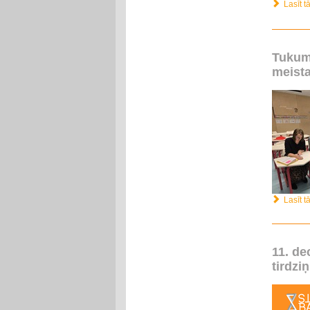
Lasīt tā
Tukum
meista
Lasīt tā
11. d
tirdzi