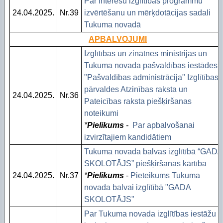
Par interešu izglītības programmu
Piekļūstamības paziņojums Izglītības pārvalde
Digitālās plaisas mazināšana sociāli neaizsargāta
24.04.2025.
Nr.39
izvērtēšanu un mērķdotācijas sadali
Tukuma novadā
STEM un pilsoniskā līdzdalība
APBALVOJUMI
Izglītības un zinātnes ministrijas un
Tukuma novada pašvaldības iestādes
"Pašvaldības administrācija" Izglītības
pārvaldes Atzinības raksta un
24.04.2025.
Nr.36
Pateicības raksta piešķiršanas
noteikumi
*
Pielikums
-
Par apbalvošanai
izvirzītajiem kandidātiem
Tukuma novada balvas izglītībā “GADA
SKOLOTĀJS” piešķiršanas kārtība
24.04.2025.
Nr.37
*
Pielikums
-
Pieteikums Tukuma
novada balvai izglītībā "GADA
SKOLOTĀJS"
Par Tukuma novada izglītības iestāžu