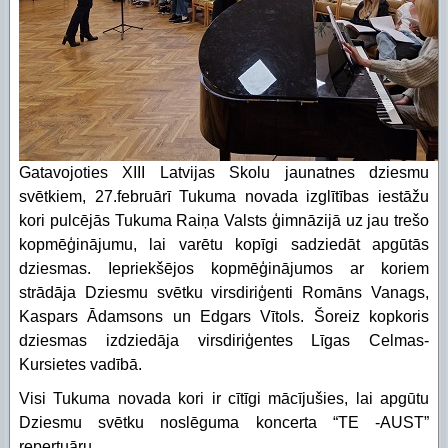
Piekļūstamības paziņojums Izglītības pārvalde
Digitālās plaisas mazināšana sociāli neaizsargāta
STEM un pilsoniskā līdzdalība
Gatavojoties XIII Latvijas Skolu jaunatnes dziesmu
svētkiem, 27.februārī Tukuma novada izglītības iestāžu
kori pulcējās Tukuma Raiņa Valsts ģimnāzijā uz jau trešo
kopmēģinājumu, lai varētu kopīgi sadziedāt apgūtās
dziesmas. Iepriekšējos kopmēģinājumos ar koriem
strādāja Dziesmu svētku virsdiriģenti Romāns Vanags,
Kaspars Ādamsons un Edgars Vītols. Šoreiz kopkoris
dziesmas izdziedāja virsdiriģentes Līgas Celmas-
Kursietes vadībā.
Visi Tukuma novada kori ir cītīgi mācījušies, lai apgūtu
Dziesmu svētku noslēguma koncerta “TE -AUST”
repertuāru.