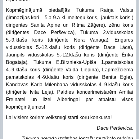
Kopmēģinājumā piedalījās Tukuma Raiņa Valsts
ģimnāzijas kori – 5.a-9.a kl. meiteņu koris, jauktais koris (
diriģentes Sanita Apine un Ritma Zāģere), zēnu koris
(diriģentes Dace Perševica), Tukuma 2.vidusskolas
5.-9.klašu koris (diriģente Nora Vanaga), Engures
vidusskolas 5.-12.klašu koris (dirigēnte Dace Lāce),
Jaunpils vidusskolas 5.-12.klašu koris (diriģente Ērika
Bogataja), Tukuma E.Birznieka-Upīša 1.pamatskolas
4.-9.klašu koris (diriģente Valda Liepiņa), Lapmežciema
pamatskolas 4.-9.klašu koris (diriģente Benita Egle),
Kandavas Kārļa Mīlenbaha vidusskolas 4.-9.klašu koris
(diriģente Ivita Leja). Paldies koncertmeistarēm Arnitai
Freinātei un Ilzei Alberingai par atbalstu visos
kopmēģinājumos!
Lai visiem koriem veiksmīgi starti koru konkursā!
Dace Perševica,
Tukuma novada izglītības iestāžu muzikālo pulciņu