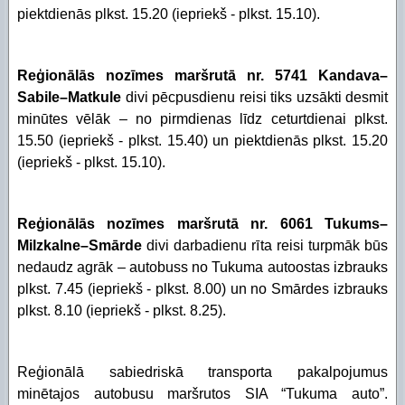
piektdienās plkst. 15.20 (iepriekš - plkst. 15.10).
Reģionālās nozīmes maršrutā nr. 5741 Kandava–
Sabile–Matkule
divi pēcpusdienu reisi tiks uzsākti desmit
minūtes vēlāk – no pirmdienas līdz ceturtdienai plkst.
15.50 (iepriekš - plkst. 15.40) un piektdienās plkst. 15.20
(iepriekš - plkst. 15.10).
Reģionālās nozīmes maršrutā nr. 6061 Tukums–
Milzkalne–Smārde
divi darbadienu rīta reisi turpmāk būs
nedaudz agrāk – autobuss no Tukuma autoostas izbrauks
plkst. 7.45 (iepriekš - plkst. 8.00) un no Smārdes izbrauks
plkst. 8.10 (iepriekš - plkst. 8.25).
Reģionālā sabiedriskā transporta pakalpojumus
minētajos autobusu maršrutos SIA “Tukuma auto”.