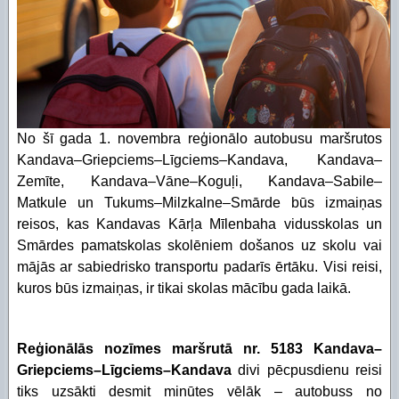
Piekļūstamības paziņojums Izglītības pārvalde
Digitālās plaisas mazināšana sociāli neaizsargāta
STEM un pilsoniskā līdzdalība
No šī gada 1. novembra reģionālo autobusu maršrutos
Kandava–Griepciems–Līgciems–Kandava, Kandava–
Zemīte, Kandava–Vāne–Koguļi, Kandava–Sabile–
Matkule un Tukums–Milzkalne–Smārde būs izmaiņas
reisos, kas Kandavas Kārļa Mīlenbaha vidusskolas un
Smārdes pamatskolas skolēniem došanos uz skolu vai
mājās ar sabiedrisko transportu padarīs ērtāku. Visi reisi,
kuros būs izmaiņas, ir tikai skolas mācību gada laikā.
Reģionālās nozīmes maršrutā nr. 5183 Kandava–
Griepciems–Līgciems–Kandava
divi pēcpusdienu reisi
tiks uzsākti desmit minūtes vēlāk – autobuss no