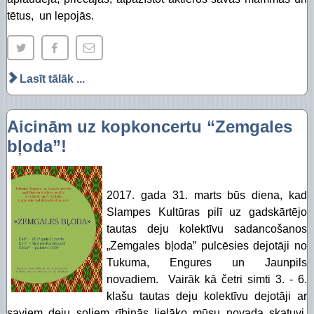
tētus, un lepojās.
Lasīt tālāk ...
Aicinām uz kopkoncertu “Zemgales
bļoda”!
2017. gada 31. marts būs diena, kad
Slampes Kultūras pilī uz gadskārtējo
tautas deju kolektīvu sadancošanos
„Zemgales bļoda” pulcēsies dejotāji no
Tukuma, Engures un Jaunpils
novadiem. Vairāk kā četri simti 3. - 6.
klašu tautas deju kolektīvu dejotāji ar
saviem deju soļiem rībinās lielāko mūsu novada skatuvi.