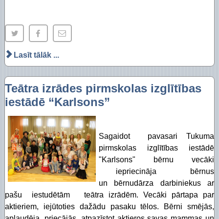
Lasīt tālāk ...
Teātra izrādes pirmskolas izglītības
iestādē “Karlsons”
Sagaidot pavasari Tukuma
pirmskolas izglītības iestādē
"Karlsons" bērnu vecāki
iepriecināja bērnus
un bērnudārza darbiniekus ar
pašu iestudētām teātra izrādēm. Vecāki pārtapa par
aktieriem, iejūtoties dažādu pasaku tēlos. Bērni smējās,
aplaudēja, priecājās, atpazīstot aktieros savas mammas un