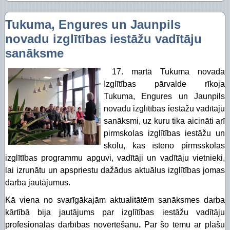
Tukuma, Engures un Jaunpils
novadu izglītības iestāžu vadītāju
sanāksme
17. martā Tukuma novada
Izglītības pārvalde rīkoja
Tukuma, Engures un Jaunpils
novadu izglītības iestāžu vadītāju
sanāksmi, uz kuru tika aicināti arī
pirmskolas izglītības iestāžu un
skolu, kas īsteno pirmsskolas
izglītības programmu apguvi, vadītāji un vadītāju vietnieki,
lai izrunātu un apspriestu dažādus aktuālus izglītības jomas
darba jautājumus.
Kā viena no svarīgākajām aktualitātēm sanāksmes darba
kārtībā bija jautājums par izglītības iestāžu vadītāju
profesionālās darbības novērtēšanu
.
Par šo tēmu ar plašu