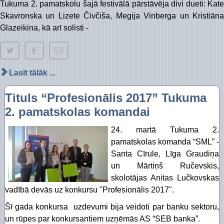
Tukuma 2. pamatskolu šajā festivālā pārstāvēja divi dueti: Kate
Piekļūstamības paziņojums Izglītības pārvalde
Digitālās plaisas mazināšana sociāli neaizsargāta
Skavronska un Lizete Čivčiša, Megija Vinberga un Kristiāna
STEM un pilsoniskā līdzdalība
Glazeikina, kā arī solisti -
Lasīt tālāk ...
Tituls “Profesionālis 2017” Tukuma
2. pamatskolas komandai
24. martā Tukuma 2.
pamatskolas komanda “SML” -
Santa Cīrule, Līga Graudiņa
un Mārtiņš Ručevskis,
skolotājas Anitas Lučkovskas
vadībā devās uz konkursu "Profesionālis 2017".
Šī gada konkursa uzdevumi bija veidoti par banku sektoru,
un rūpes par konkursantiem uzņēmās AS “SEB banka”.