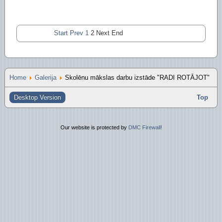
Start
Prev
1
2
Next
End
Home
Galerija
Skolēnu mākslas darbu izstāde "RADI ROTĀJOT"
Desktop Version
Top
Our website is protected by
DMC Firewall!