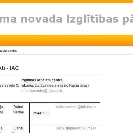
balsta centrs
ti - IAC
Izglītības atbalsta centrs
seles ielā 3, Tukumā, 2.stāvā (ieeja ēkā no Raiņa ielas)
atbalstacentrs@tukums.lv
ja
Daina
daina.medne@tukums.lv
de
Medne
25442933
lā
Liene
liene.stepina@tukums.lv