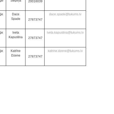
ģe
Stepiņa
20016039
ģe
Dace
dace.spade@tukums.lv
Spade
27873747
ģe
Iveta
iveta.kapustina@tukums.lv
Kapustina
27873747
ģe
Katrīne
katrine.dzene@tukums.lv
Dzene
27873747