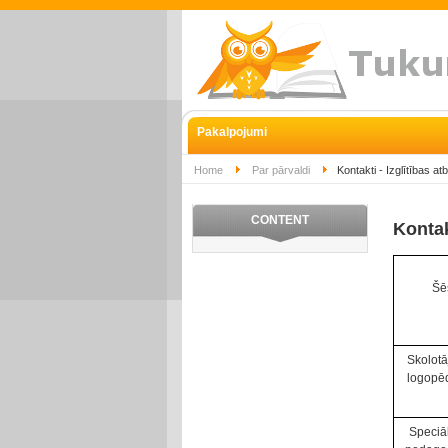
Pakalpojumi
Home
Par pārvaldi
Kontakti - Izglītības at
CONTENT
Kontak
Šē
Skolotā
logopē
Speciā