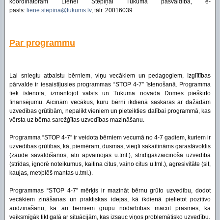
koordinatoram Lienei Stepiņai Tukuma pašvaldībā, e-
pasts:
liene.stepina@tukums.lv
, tālr. 20016039
Par programmu
Lai sniegtu atbalstu bērniem, viņu vecākiem un pedagogiem, Izglītības
pārvalde ir iesaistījusies programmas “STOP 4-7” īstenošanā. Programma
tiek īstenota, izmantojot valsts un Tukuma novada Domes piešķirto
finansējumu. Aicinām vecākus, kuru bērni ikdienā saskaras ar dažādām
uzvedības grūtībām, nepalikt vieniem un pieteikties dalībai programmā, kas
vērsta uz bērna sarežģītas uzvedības mazināšanu.
Programma “STOP 4-7” ir veidota bērniem vecumā no 4-7 gadiem, kuriem ir
uzvedības grūtības, kā, piemēram, dusmas, viegli sakaitināms garastāvoklis
(zaudē savaldīšanos, ātri apvainojas u.tml.), strīdīga/izaicinoša uzvedība
(strīdas, ignorē noteikumus, kaitina citus, vaino citus u.tml.), agresivitāte (sit,
kaujas, met/plēš mantas u.tml.).
Programmas “STOP 4-7” mērķis ir mazināt bērnu grūto uzvedību, dodot
vecākiem zināšanas un praktiskas idejas, kā ikdienā pielietot pozitīvo
audzināšanu, kā arī bērniem grupu nodarbībās mācot prasmes, kā
veiksmīgāk tikt galā ar situācijām, kas izsauc viņos problemātisko uzvedību.