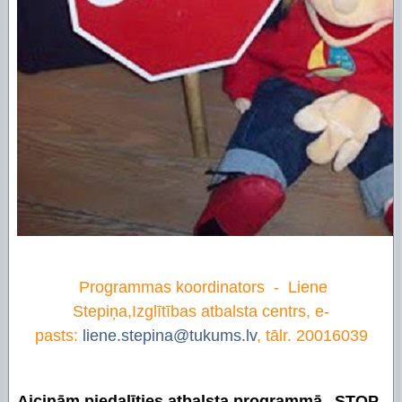
Programmas koordinators - Liene
Stepiņa,Izglītības atbalsta centrs, e-
pasts:
liene.stepina@tukums.lv
, tālr. 20016039
Aicinām piedalīties atbalsta programmā „STOP