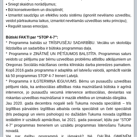
• Sniegt skaidrus norādījumus;
• Būt konsekventiem un disciplinēt;
• Izmantot saudzīgu un efektīvu sodu sistēmu (ignorēt nevēlamo uzvedību,
veidot pārtraukuma laikus, izmantot nevēlamās uzvedības seku principu);
• Regulēt savas emocijas.
Būtiski FAKTI par “STOP 4-7”:
* Programma balstās uz TRĪSPUSĒJU SADARBĪBU. Vecāku un skolotāju
līdzdalība un sadarbība ir būtiska programmas daļa.
* Programma ir ZINĀTNĒ UN PĒTĪJUMOS BALSTĪTA. Programmas saturs
veidots uz pētījumu par bērnu uzvedības problēmu attīstību atklājumiem un
Oregonas Sociālās mācīšanas centra klīniskās darba pieredzes pamatiem.
Kopš 2016.gada programma ir adaptēta arī latviešu valodā, apmācīti vairāk
kā 50 programmas STOP 4-7 treneri Latvijā.
* Programma ir ILGTERMIŅA IEGUVUMS. Bērnu un pusaudžu uzvedības
pētījumi rāda, ka antisociālas attīstības riska mazināšanā būtiska ir agrīnā
intervence, jo pusaudžu vecumā intervence antisociālas, deviantas vai
riskantas uzvedības mazināšanai ir mazāk efektīva un izmaksās dārgāka.
Jau 2020. gada decembra nogalē seši Tukuma novada speciālisti – trīs
Izglītības pārvaldes Izglītības atbalsta centa speciālisti un četri speciālisti
(trīs pedagogi un viens psihologs) no dažādām Tukuma novada izglītības
iestādēm ir uzsākuši apmācības, lai 2021. gada pavasarī, kļūtu par “STOP
4-7” programmas treneriem un uzsāktu programmas īstenošanu Tukuma
novadā.
Vai par dalību programmā ir jāmaksā? Nē, DALĪBA ĢIMENĒM