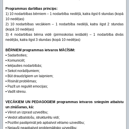
Programmas darbības princips:
1) 10 nodarbības bērniem – 1 nodarbība nedēļā, katra ilgst 6 stundas (kopā
10 nedēļas)
2) 10 nodarbības vecākiem – 1 nodarbība nedēļā, katra ilgst 2 stundas
(kopā 10 nedēļas)
3) 4 nodarbības bērna vidē (pirmsskolas iestādē) – 1 nodarbība divās
nedēļās, katra ilgst 3 stundas (kopā 10 nedēļas)
BĒRNIEM programmas ietvaros MĀCĪSIM:
• Sadarboties;
• Komunicēt;
• Iekļauties nodarbībās;
• Sekot norādījumiem;
• Būt draudzīgiem un laipniem;
• Risināt problēmas;
• Pazīt un regulēt emocijas;
• Vadīt stresu.
VECĀKIEM UN PEDAGOGIEM programmas ietvaros sniegsim atbalstu
un zināšanas, kā:
• Vērot un izprast uzvedību;
• Veidot atbalstošu, strukturētu vidi;
• Pozitīvi pastiprināt jeb apbalvot vēlamo uzvedību;
• Nejauši neapbalvot problemātisko uzvedību;