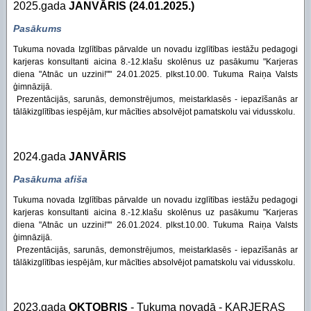
2025.gada
JANVĀRIS (24.01.2025.)
Pasākums
Tukuma novada Izglītības pārvalde un novadu izglītības iestāžu pedagogi
karjeras konsultanti aicina 8.-12.klašu skolēnus uz pasākumu "Karjeras
diena "Atnāc un uzzini!"" 24.01.2025. plkst.10.00. Tukuma Raiņa Valsts
ģimnāzijā.
Prezentācijās, sarunās, demonstrējumos, meistarklasēs - iepazīšanās ar
tālākizglītības iespējām, kur mācīties absolvējot pamatskolu vai vidusskolu.
2024.gada
JANVĀRIS
Pasākuma afiša
Tukuma novada Izglītības pārvalde un novadu izglītības iestāžu pedagogi
karjeras konsultanti aicina 8.-12.klašu skolēnus uz pasākumu "Karjeras
diena "Atnāc un uzzini!"" 26.01.2024. plkst.10.00. Tukuma Raiņa Valsts
ģimnāzijā.
Prezentācijās, sarunās, demonstrējumos, meistarklasēs - iepazīšanās ar
tālākizglītības iespējām, kur mācīties absolvējot pamatskolu vai vidusskolu.
2023.gada
OKTOBRIS
- Tukuma novadā - KARJERAS