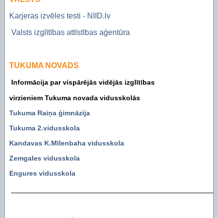
Piekļūstamības paziņojums Izglītības pārvalde
Digitālās plaisas mazināšana sociāli neaizsargāta
Karjeras izvēles testi - NIID.lv
STEM un pilsoniskā līdzdalība
Valsts izglītības attīstības aģentūra
TUKUMA NOVADS
Informācija par vispārējās vidējās izglītības
virzieniem Tukuma novada vidusskolās
Tukuma Raiņa ģimnāzija
Tukuma 2.vidusskola
Kandavas K.Mīlenbaha vidusskola
Zemgales vidusskola
Engures vidusskola
_______________________________________________