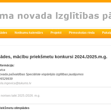
stādes
Notikumu kalendārs
Projekti
Pirmsskolas rinda
Pakal
ādes, mācību priekšmetu konkursi 2024./2025.m.g.
formācija:
vica
vada pašvaldības Speciāliste vispārējās izglītības jautājumos
 26529939
aila.ingevica@
tukums.lv
norises laiki 2025./2026. m.g.
riekšmetu olimpiādes