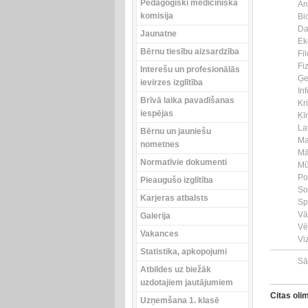
Pedagoģiski medicīniskā
An
komisija
Bi
Da
Jaunatne
Ek
Bērnu tiesību aizsardzība
Fil
Fi
Interešu un profesionālās
Ģe
ievirzes izglītība
In
Brīvā laika pavadīšanas
Kr
iespējas
Ķī
La
Bērnu un jauniešu
Ma
nometnes
Mā
Normatīvie dokumenti
Mū
Po
Pieaugušo izglītība
So
Karjeras atbalsts
Sp
Vā
Galerija
Vē
Vakances
Vi
Statistika, apkopojumi
Sā
Atbildes uz biežāk
uzdotajiem jautājumiem
Citas oli
Uzņemšana 1. klasē