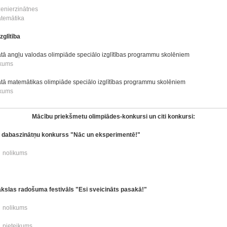
ženierzinātnes
temātika
zglītība
ātā angļu valodas olimpiāde speciālo izglītības programmu skolēniem
ikums
ātā matemātikas olimpiāde speciālo izglītības programmu skolēniem
ikums
Mācību priekšmetu olimpiādes-konkursi un citi konkursi:
u dabaszinātņu konkurss "Nāc un eksperimentē!"
nolikums
kslas radošuma festivāls "Esi sveicināts pasakā!"
nolikums
pieteikums