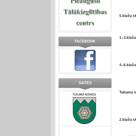
5.klašu 
1.-3.klaš
FACEBOOK
4.-6.klaš
SAITES
Tukuma no
2.klašu s