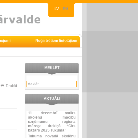
LV
EN
pojumi
Reģistrētiem lietotājiem
MEKLĒT
Drukāt
AKTUĀLI
11. decembrī notiks
skolēnu mācību
uzņēmumu reģiona
mēroga tirdziņš “Cits
bazārs 2025 Tukumā”
Tukuma novadā skolēnu