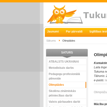
Jaunumi
Par pārvaldi
Izglītības ie
Sākums
Olimpiādes
SATURS
Olimpi
ATBALSTS UKRAINAI
Kontaktin
Laila Inge
Metodiskais darbs
Tukuma no
Pedagogu profesionālā
Tālrunis:
pilnveide
e-pasts:
l
Olimpiādes
Skolēnu zinātniskās
Olimpiāžu 
pētniecības darbi
Valsts pārbaudes darbi
Mācību p