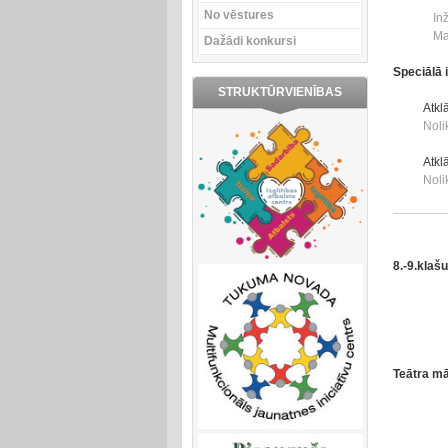
No vēstures
In
Ma
Dažādi konkursi
Speciālā i
STRUKTŪRVIENĪBAS
Atkl
Nol
Atkl
Nol
8.-9.klaš
Teātra mā