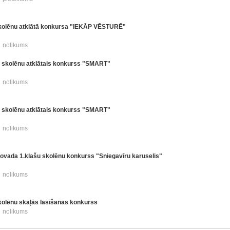
skolēnu atklātā konkursa "IEKĀP VĒSTURĒ"
nolikums
u skolēnu atklātais konkurss "SMART"
nolikums
u skolēnu atklātais konkurss "SMART"
nolikums
vada 1.klašu skolēnu konkurss "Sniegavīru karuselis"
nolikums
kolēnu skaļās lasīšanas konkurss
nolikums