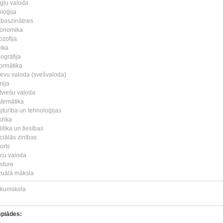
gļu valoda
oloģija
baszinātnes
onomika
ozofija
zika
ogrāfija
formātika
ievu valoda (svešvaloda)
mija
tviešu valoda
temātika
jturība un tehnoloģijas
zika
litika un tiesības
ciālās zinības
orts
cu valoda
sture
zuālā māksla
kumskola
mpiādes: