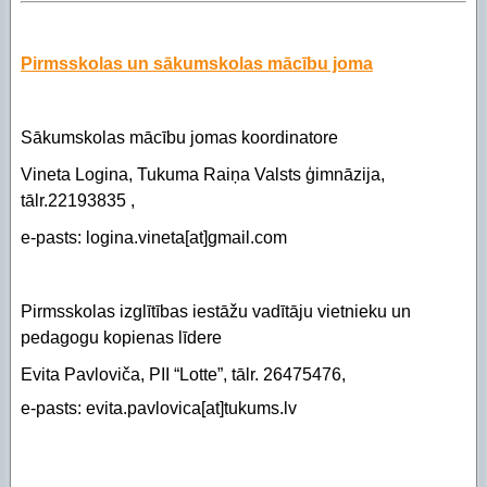
Pirmsskolas un sākumskolas mācību joma
Sākumskolas mācību jomas koordinatore
Vineta Logina, Tukuma Raiņa Valsts ģimnāzija,
tālr.22193835 ,
e-pasts: logina.vineta[at]gmail.com
Pirmsskolas izglītības iestāžu vadītāju vietnieku un
pedagogu kopienas līdere
Evita Pavloviča, PII “Lotte”, tālr. 26475476,
e-pasts: evita.pavlovica[at]tukums.lv