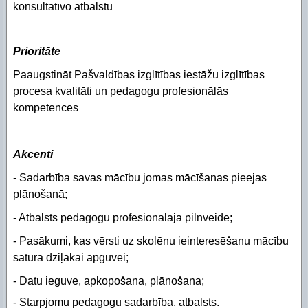
konsultatīvo atbalstu
Piekļūstamības paziņojums Izglītības pārvalde
Digitālās plaisas mazināšana sociāli neaizsargāta
STEM un pilsoniskā līdzdalība
Prioritāte
Paaugstināt Pašvaldības izglītības iestāžu izglītības
procesa kvalitāti un pedagogu profesionālās
kompetences
Akcenti
- Sadarbība savas mācību jomas mācīšanas pieejas
plānošanā;
- Atbalsts pedagogu profesionālajā pilnveidē;
- Pasākumi, kas vērsti uz skolēnu ieinteresēšanu mācību
satura dziļākai apguvei;
- Datu ieguve, apkopošana, plānošana;
- Starpjomu pedagogu sadarbība, atbalsts.