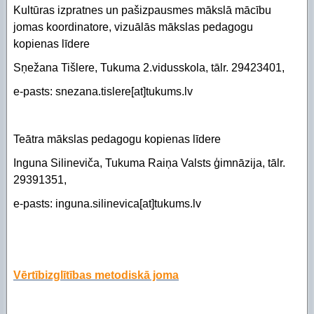
Kultūras izpratnes un pašizpausmes mākslā mācību
jomas koordinatore, vizuālās mākslas pedagogu
kopienas līdere
Sņežana Tišlere, Tukuma 2.vidusskola, tālr. 29423401,
e-pasts: snezana.tislere[at]tukums.lv
Teātra mākslas pedagogu kopienas līdere
Inguna Silineviča, Tukuma Raiņa Valsts ģimnāzija, tālr.
29391351,
e-pasts: inguna.silinevica[at]tukums.lv
Vērtībizglītības metodiskā joma