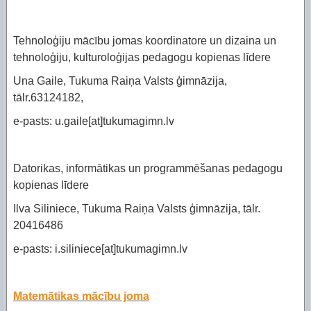
Tehnoloģiju mācību jomas koordinatore un dizaina un
tehnoloģiju, kulturoloģijas pedagogu kopienas līdere
Una Gaile, Tukuma Raiņa Valsts ģimnāzija,
tālr.63124182,
e-pasts: u.gaile[at]tukumagimn.lv
Datorikas, informātikas un programmēšanas pedagogu
kopienas līdere
Ilva Siliniece, Tukuma Raiņa Valsts ģimnāzija, tālr.
20416486
e-pasts: i.siliniece[at]tukumagimn.lv
Matemātikas mācību joma