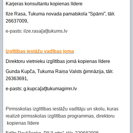
Karjeras konsultantu kopienas līdere
Ilze Rasa, Tukuma novada pamatskola “Spārni”, tālr.
26637009,
e-pasts: ilze.rasa[at]tukums.lv
Izglītības iestāžu vadības joma
Direktoru vietnieku izglītības jomā kopienas līdere
Gunda Kupča, Tukuma Raiņa Valsts ģimnāzija, tālr.
26363691,
e-pasts: g.kupca[at]tukumagimn.lv
Pirmsskolas izglītības iestāžu vadītāju un skolu, kuras
realizē pirmsskolas izglītības programmas, direktoru
kopienas līdere