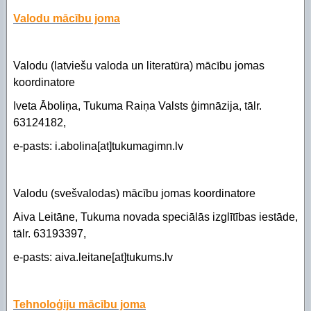
Valodu mācību joma
Valodu (latviešu valoda un literatūra) mācību jomas
koordinatore
Iveta Āboliņa, Tukuma Raiņa Valsts ģimnāzija, tālr.
63124182,
e-pasts: i.abolina[at]tukumagimn.lv
Valodu (svešvalodas) mācību jomas koordinatore
Aiva Leitāne, Tukuma novada speciālās izglītības iestāde,
tālr. 63193397,
e-pasts: aiva.leitane[at]tukums.lv
Tehnoloģiju mācību joma