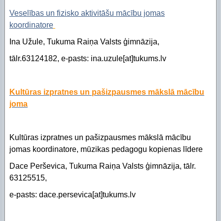
Veselības un fizisko aktivitāšu mācību jomas
koordinatore
Ina Užule, Tukuma Raiņa Valsts ģimnāzija,
tālr.63124182, e-pasts: ina.uzule[at]tukums.lv
Kultūras izpratnes un pašizpausmes mākslā mācību
joma
Kultūras izpratnes un pašizpausmes mākslā mācību
jomas koordinatore, mūzikas pedagogu kopienas līdere
Dace Perševica, Tukuma Raiņa Valsts ģimnāzija, tālr.
63125515,
e-pasts: dace.persevica[at]tukums.lv