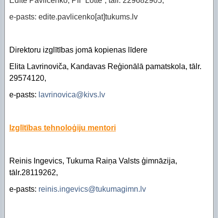
Edīte Pavličenko, PII “Lotte”, tālr. 229682905,
e-pasts: edite.pavlicenko[at]tukums.lv
Direktoru izglītības jomā kopienas līdere
Elita Lavrinoviča, Kandavas Reģionālā pamatskola, tālr.
29574120,
e-pasts:
lavrinovica@kivs.lv
Izglītības tehnoloģiju mentori
Reinis Ingevics, Tukuma Raiņa Valsts ģimnāzija,
tālr.28119262,
e-pasts:
reinis.ingevics@tukumagimn.lv