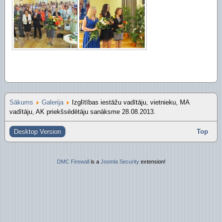
Piekļūstamības paziņojums Izglītības pārvalde
Digitālās plaisas mazināšana sociāli neaizsargāta
STEM un pilsoniskā līdzdalība
Sākums
Galerija
Izglītības iestāžu vadītāju, vietnieku, MA
vadītāju, AK priekšsēdētāju sanāksme 28.08.2013.
Desktop Version
Top
DMC Firewall
is a
Joomla Security
extension!