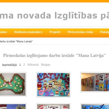
stādes
Notikumu kalendārs
Projekti
Pirmsskolas rinda
Pakal
darbu izstāde "Mana Latvija"
Pirmsskolas izglītojamo darbu izstāde "Mana Latvija"
2
Nākamā
Beigas
Iepriekšējā
1