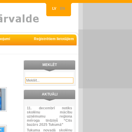
LV
EN
pojumi
Reģistrētiem lietotājiem
MEKLĒT
AKTUĀLI
11. decembrī notiks
skolēnu mācību
uzņēmumu reģiona
mēroga tirdziņš “Cits
bazārs 2025 Tukumā”
Tukuma novadā skolēnu