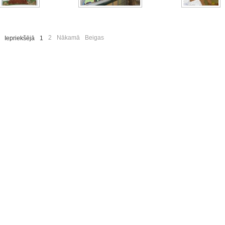
2
Nākamā
Beigas
Iepriekšējā
1