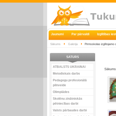
Jaunumi
Par pārvaldi
Izglītības ie
Sākums
Galerija
Pirmsskolas izglītojamo 
SATURS
ATBALSTS UKRAINAI
Sākums
Metodiskais darbs
Pedagogu profesionālā
pilnveide
Olimpiādes
Skolēnu zinātniskās
pētniecības darbi
Valsts pārbaudes darbi