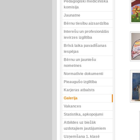
Pedagoģiski medicīniskā
komisija
Jaunatne
Bērnu tiesību aizsardzība
Interešu un profesionālās
ievirzes izglītība
Brīvā laika pavadīšanas
iespējas
Bērnu un jauniešu
nometnes
Normatīvie dokumenti
Pieaugušo izglītība
Karjeras atbalsts
Galerija
Vakances
Statistika, apkopojumi
Atbildes uz biežāk
uzdotajiem jautājumiem
Uzņemšana 1. klasē