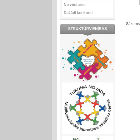
No vēstures
Dažādi konkursi
Sākums
STRUKTŪRVIENĪBAS