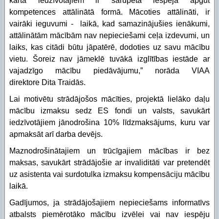
kārtā iedzīvotājiem ir sarūpēta iespēja apgūt
kompetences attālinātā formā. Mācoties attālināti, ir
vairāki ieguvumi - laikā, kad samazinājušies ienākumi,
attālinātām mācībām nav nepieciešami ceļa izdevumi, un
laiks, kas citādi būtu jāpatērē, dodoties uz savu mācību
vietu. Šoreiz nav jāmeklē tuvākā izglītības iestāde ar
vajadzīgo mācību piedāvājumu,” norāda VIAA
direktore Dita Traidās.
Lai motivētu strādājošos mācīties, projektā lielāko daļu
mācību izmaksu sedz ES fondi un valsts, savukārt
iedzīvotājiem jānodrošina 10% līdzmaksājums, kuru var
apmaksāt arī darba devējs.
Maznodrošinātajiem un trūcīgajiem mācības ir bez
maksas, savukārt strādājošie ar invaliditāti var pretendēt
uz asistenta vai surdotulka izmaksu kompensāciju mācību
laikā.
Gadījumos, ja strādājošajiem nepieciešams informatīvs
atbalsts piemērotāko mācību izvēlei vai nav iespēju