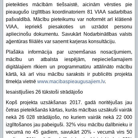
pieteikties mācībām tiešsaistē, aicinām vērsties pie
pieaugušo izglītības koordinatoriem 81 VIAA sadarbības
pašvaldībā. Mācību pieteikumu var noformēt arī klātienē
VIAA, iepriekš piesakoties un uzrādot personu
apliecinošu dokumentu. Savukārt Nodarbinātības valsts
aģentūras filiālēs var saņemt karjeras konsultāciju.
Plašāka informācija par uzņemšanas nosacījumiem,
mācību un atbalsta iespējām, nepieciešamajiem
digitālajiem rīkiem un programmatūru attālināto mācību
kārtā, kā arī visu mācību saraksts ir publicēts projekta
tīmekļa vietnē
www.macibaspieaugusajiem.lv
.
Iesaistījušies 26 tūkstoši strādājošo
Kopš projekta uzsākšanas 2017. gadā noritējušas jau
četras pieteikšanās kārtas, kurās mācības uzsākuši vairāk
nekā 26 028 strādājošo, no kuriem vairāk nekā 22 000
izglītošanos jau pabeiguši. 32% visu mācību dalībnieku ir
vecumā no 45 gadiem, savukārt 20% - vecumā virs 50