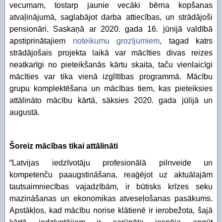
vecumam, tostarp jaunie vecāki bērna kopšanas
atvaļinājumā, saglabājot darba attiecības, un strādājoši
pensionāri. Saskaņā ar 2020. gada 16. jūnijā valdībā
apstiprinātajiem
noteikumu grozījumiem
, tagad katrs
strādājošais projekta laikā var mācīties divas reizes
neatkarīgi no pieteikšanās kārtu skaita, taču vienlaicīgi
mācīties var tika vienā izglītības programmā. Mācību
grupu komplektēšana un mācības tiem, kas pieteiksies
attālināto mācību kārtā, sāksies 2020. gada jūlijā un
augustā.
Šoreiz mācības tikai attālināti
“Latvijas iedzīvotāju profesionālā pilnveide un
kompetenču paaugstināšana, reaģējot uz aktuālajām
tautsaimniecības vajadzībām, ir būtisks krīzes seku
mazināšanas un ekonomikas atveseļošanas pasākums.
Apstākļos, kad mācību norise klātienē ir ierobežota, šajā