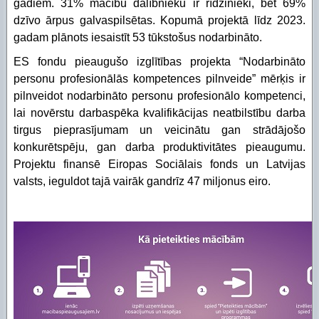
gadiem. 31% mācību dalībnieku ir rīdzinieki, bet 69%
dzīvo ārpus galvaspilsētas. Kopumā projektā līdz 2023.
gadam plānots iesaistīt 53 tūkstošus nodarbināto.
ES fondu pieaugušo izglītības projekta “Nodarbināto
personu profesionālās kompetences pilnveide” mērķis ir
pilnveidot nodarbināto personu profesionālo kompetenci,
lai novērstu darbaspēka kvalifikācijas neatbilstību darba
tirgus pieprasījumam un veicinātu gan strādājošo
konkurētspēju, gan darba produktivitātes pieaugumu.
Projektu finansē Eiropas Sociālais fonds un Latvijas
valsts, ieguldot tajā vairāk gandrīz 47 miljonus eiro.