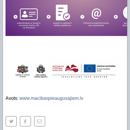
Avots:
www.macibaspieaugusajiem.lv