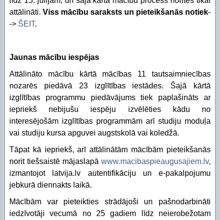
līdz 15. jūlijam, un šajā kārtā mācību process noritēs tikai
Piekļūstamības paziņojums Izglītības pārvalde
Digitālās plaisas mazināšana sociāli neaizsargāta
attālināti.
Viss mācību saraksts un pieteikšanās notiek
-
->
ŠEIT
.
STEM un pilsoniskā līdzdalība
Jaunas mācību iespējas
Attālināto mācību kārtā mācības 11 tautsaimniecības
nozarēs piedāvā 23 izglītības iestādes. Šajā kārtā
izglītības programmu piedāvājums tiek paplašināts ar
iepriekš nebijušu iespēju izvēlēties kādu no
interesējošām izglītības programmām arī studiju moduļa
vai studiju kursa apguvei augstskolā vai koledžā.
Tāpat kā iepriekš, arī attālinātām mācībām pieteikšanās
norit tiešsaistē mājaslapā
www.macibaspieaugusajiem.lv
,
izmantojot latvija.lv autentifikāciju un e-pakalpojumu
jebkurā diennakts laikā.
Mācībām var pieteikties strādājoši un pašnodarbināti
iedzīvotāji vecumā no 25 gadiem līdz neierobežotam