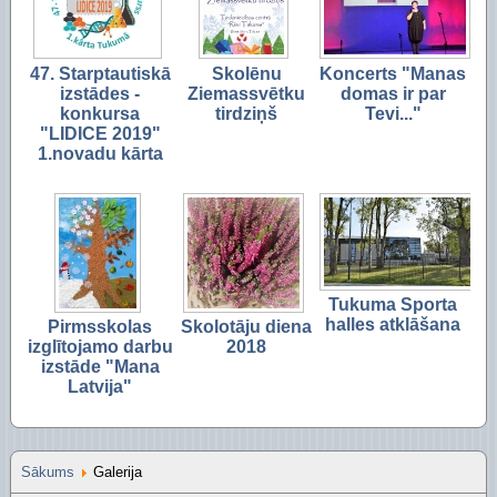
Piekļūstamības paziņojums Izglītības pārvalde
Digitālās plaisas mazināšana sociāli neaizsargāta
STEM un pilsoniskā līdzdalība
47. Starptautiskā
Skolēnu
Koncerts "Manas
izstādes -
Ziemassvētku
domas ir par
konkursa
tirdziņš
Tevi..."
"LIDICE 2019"
1.novadu kārta
Tukuma Sporta
halles atklāšana
Pirmsskolas
Skolotāju diena
izglītojamo darbu
2018
izstāde "Mana
Latvija"
Sākums
Galerija