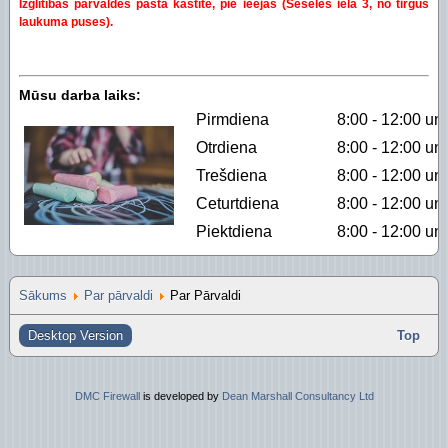
Izglītības pārvaldes pasta kastītē, pie ieejas (Šēseles iela 3, no tirgus
Piekļūstamības paziņojums Izglītības pārvalde
Digitālās plaisas mazināšana sociāli neaizsargāta
laukuma puses).
STEM un pilsoniskā līdzdalība
Mūsu darba laiks:
Pirmdiena
8:00 - 12:00 un
Otrdiena
8:00 - 12:00 un
Trešdiena
8:00 - 12:00 un
Ceturtdiena
8:00 - 12:00 un
Piektdiena
8:00 - 12:00 un
Sākums
Par pārvaldi
Par Pārvaldi
Desktop Version
Top
DMC Firewall
is developed by
Dean Marshall Consultancy Ltd