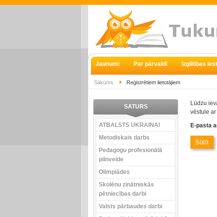
Jaunumi
Par pārvaldi
Izglītības ie
Sākums
Reģistrētiem lietotājiem
Lūdzu ieva
SATURS
vēstule ar
ATBALSTS UKRAINAI
E-pasta 
Metodiskais darbs
Sūtīt
Pedagogu profesionālā
pilnveide
Olimpiādes
Skolēnu zinātniskās
pētniecības darbi
Valsts pārbaudes darbi