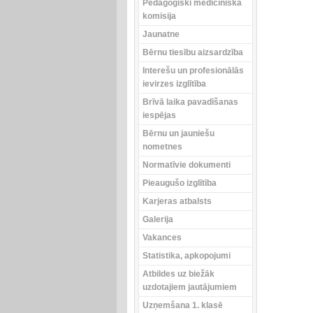
Pedagoģiski medicīniskā
komisija
Jaunatne
Bērnu tiesību aizsardzība
Interešu un profesionālās
ievirzes izglītība
Brīvā laika pavadīšanas
iespējas
Bērnu un jauniešu
nometnes
Normatīvie dokumenti
Pieaugušo izglītība
Karjeras atbalsts
Galerija
Vakances
Statistika, apkopojumi
Atbildes uz biežāk
uzdotajiem jautājumiem
Uzņemšana 1. klasē