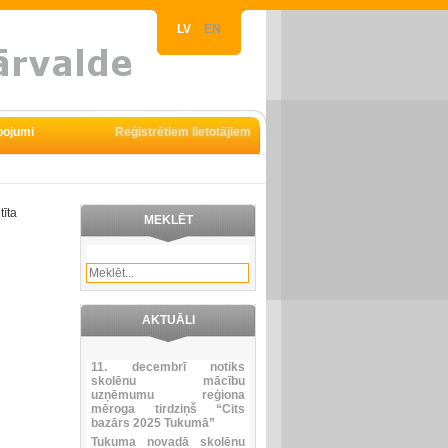
LV
EN
pojumi
Reģistrētiem lietotājiem
tīta
MEKLĒT
AKTUĀLI
11. decembrī notiks
skolēnu mācību
uzņēmumu reģiona
mēroga tirdziņš “Cits
bazārs 2025 Tukumā”
Tukuma novadā skolēnu