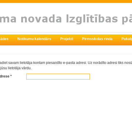
stādes
Notikumu kalendārs
Projekti
Pirmsskolas rinda
Pakal
diet savam lietotāja kontam piesaistīto e-pasta adresi. Uz norādīto adresi tiks nosū
 jūsu lietotāja vārdu.
adrese
*