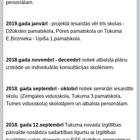
personālam.
2019.gada janvārī
- projektā iesaistās vēl trīs skolas -
Džūkstes pamatskola, Pūres pamatskola un Tukuma
E.Birznieka - Upīša 1.pamatskola.
2018.gada novembrī - decembrī
notiek atbalsta plānu
izstrāde un individuālās konsultācijas skolēniem.
2018. gada septembrī - oktobrī
notiek semināri iesaistīto
skolu (Zemgales vidusskola, Tukuma 3.pamatskola,
Tumes vidusskola) skolotājiem un atbalsta personālam.
2018. gada 12.septembrī
Tukuma novada Izglītības
pārvalde noslēdza sadarbības līgumu ar Izglītības
kvalitātes valsts dienestu par ESF darbības programmas