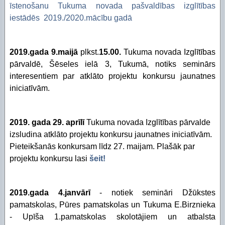
īstenošanu Tukuma novada pašvaldības izglītības
iestādēs 2019./2020.mācību gadā
2019.gada 9.maijā
plkst.
15.00.
Tukuma novada Izglītības
pārvaldē, Šēseles ielā 3, Tukumā, notiks seminārs
interesentiem par atklāto projektu konkursu jaunatnes
iniciatīvām.
2019. gada 29. aprīlī
Tukuma novada Izglītības pārvalde
izsludina atklāto projektu konkursu jaunatnes iniciatīvām.
Pieteikšanās konkursam līdz 27. maijam. Plašāk par
projektu konkursu lasi
šeit!
2019.gada 4.janvārī
- notiek semināri Džūkstes
pamatskolas, Pūres pamatskolas un Tukuma E.Birznieka
- Upīša 1.pamatskolas skolotājiem un atbalsta