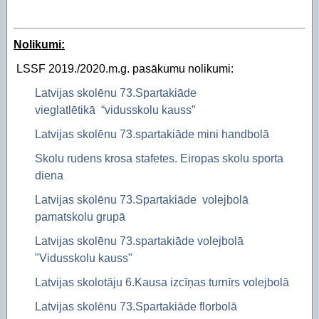
Piekļūstamības paziņojums Izglītības pārvalde
Digitālās plaisas mazināšana sociāli neaizsargāta
STEM un pilsoniskā līdzdalība
Nolikumi:
LSSF 2019./2020.m.g. pasākumu nolikumi:
Latvijas skolēnu 73.Spartakiāde
vieglatlētikā “vidusskolu kauss”
Latvijas skolēnu 73.spartakiāde mini handbolā
Skolu rudens krosa stafetes. Eiropas skolu sporta
diena
Latvijas skolēnu 73.Spartakiāde volejbolā
pamatskolu grupā
Latvijas skolēnu 73.spartakiāde volejbolā
"Vidusskolu kauss"
Latvijas skolotāju 6.Kausa izcīņas turnīrs volejbolā
Latvijas skolēnu 73.Spartakiāde florbolā