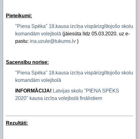
Pieteikumi:
"Piena Spēka" 18.kausa izcīņa vispārizglītojošo skolu
komandām volejbolā
(jāiesūta līdz 05.03.2020. uz e-
pastu:
ina.uzule@tukums.lv
)
Sacensību norise:
"Piena Spēka" 18.kausa izcīņa vispārizglītojošo skolu
komandām volejbolā
INFORMĀCIJA!
Latvijas skolu "PIENA SPĒKS
2020" kausa izcīņa volejbolā finālistiem
Rezultāti: