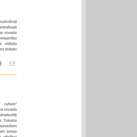
odrošināt
stratīvajā
kuma novada
 pieejamību
ās vidējās
ams būtisks
 culture”
uma novada
Strukturētā
ogs Tukuma
jauniešiem
tnes jomas
attīstībai