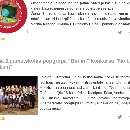
eksperimentē”. Šogad forumā jaunie vides pētnieki žūrijas ko
visiem klātesošajiem demonstrēja 16 eksperimentus.
Žūrija, kuras sastāvā bija Tukuma novada sociālo zinību,
mācības un vides izglītības skolotāju metodiskās apvienība
Vēsma Kaņepe,Tukuma E.Birznieka-Upīša 1.pamatskolas biolo
lāk ...
a 2.pamatskolas popgrupa "Bimini" konkursā "No b
okam"
Otrdien, 13.februārī Talsu tautas namā notika Kurzem
izglītības iestāžu vokāli instrumentālo ansambļu, ins
kolektīvu un popgrupu festivāls – konkurss "No baroka lī
Tajā piedalījās 16 kolektīvi no Kuldīgas, Talsu, Ventspil
un Tukuma novadiem. Tukuma novadu pārstāvēj
2.pamatskolas popgrupas “Bimini” jaunākā grupa, vidēj
vecākā grupa.
lāk ...