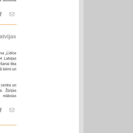
atvijas
sa „Lidice
4 Latvijas
šanai tika
ši bērni un
a centra un
a. Žūrijas
lā mākslas