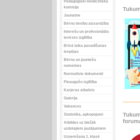
Pedagoģiski medicīniskā
komisija
Tukuma
Jaunatne
Bērnu tiesību aizsardzība
Interešu un profesionālās
ievirzes izglītība
Brīvā laika pavadīšanas
iespējas
Bērnu un jauniešu
nometnes
Normatīvie dokumenti
Pieaugušo izglītība
Karjeras atbalsts
Galerija
Vakances
Tukum
Statistika, apkopojumi
foruma
Atbildes uz biežāk
uzdotajiem jautājumiem
Uzņemšana 1. klasē