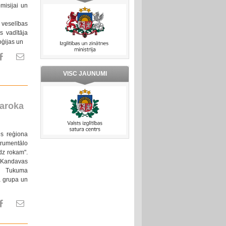
misijai un
 veselības
s vadītāja
ģijas un
VISC JAUNUMI
aroka
es reģiona
trumentālo
dz rokam".
s, Kandavas
a Tukuma
ā grupa un