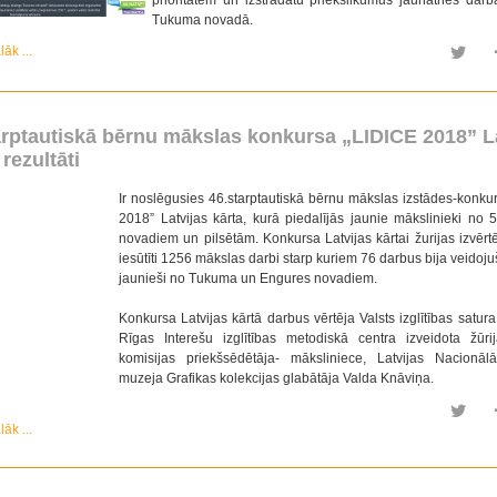
Tukuma novadā.
lāk ...
arptautiskā bērnu mākslas konkursa „LIDICE 2018” L
 rezultāti
Ir noslēgusies 46.starptautiskā bērnu mākslas izstādes-konkur
2018” Latvijas kārta, kurā piedalījās jaunie mākslinieki no 5
novadiem un pilsētām. Konkursa Latvijas kārtai žurijas izvērtē
iesūtīti 1256 mākslas darbi starp kuriem 76 darbus bija veidoju
jaunieši no Tukuma un Engures novadiem.
Konkursa Latvijas kārtā darbus vērtēja Valsts izglītības satur
Rīgas Interešu izglītības metodiskā centra izveidota žūrij
komisijas priekšsēdētāja- māksliniece, Latvijas Nacionā
muzeja Grafikas kolekcijas glabātāja Valda Knāviņa.
lāk ...