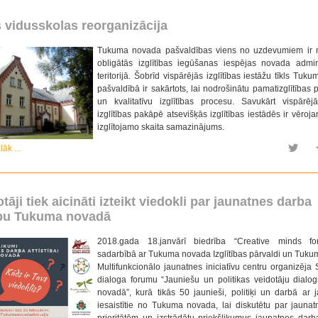
s vidusskolas reorganizācija
Tukuma novada pašvaldības viens no uzdevumiem ir n
obligātās izglītības iegūšanas iespējas novada admini
teritorijā. Šobrīd vispārējās izglītības iestāžu tīkls Tu
pašvaldībā ir sakārtots, lai nodrošinātu pamatizglītības
un kvalitatīvu izglītības procesu. Savukārt vispārēj
izglītības pakāpē atsevišķās izglītības iestādēs ir vēroj
izglītojamo skaita samazinājums.
lāk ...
otāji tiek aicināti izteikt viedokli par jaunatnes darba
tību Tukuma novadā
2018.gada 18.janvārī biedrība “Creative minds for
sadarbībā ar Tukuma novada Izglītības pārvaldi un Tuk
Multifunkcionālo jaunatnes iniciatīvu centru organizēja 
dialoga forumu “Jauniešu un politikas veidotāju dial
novadā”, kurā tikās 50 jaunieši, politiķi un darbā ar 
iesaistītie no Tukuma novada, lai diskutētu par jauna
prioritātēm un izstrādātu priekšlikumus jaunatnes darba 