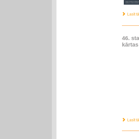
Lasīt tā
46. st
kārtas
Lasīt tā