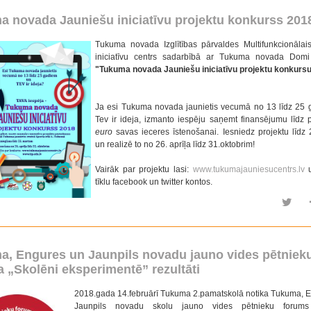
 novada Jauniešu iniciatīvu projektu konkurss 201
Tukuma novada Izglītības pārvaldes Multifunkcionālai
iniciatīvu centrs sadarbībā ar Tukuma novada Domi 
"Tukuma novada Jauniešu iniciatīvu projektu konkurs
Ja esi Tukuma novada jaunietis vecumā no 13 līdz 25
Tev ir ideja, izmanto iespēju saņemt finansējumu līdz 
euro
savas ieceres īstenošanai. Iesniedz projektu līdz
un realizē to no 26. aprīļa līdz 31.oktobrim!
Vairāk par projektu lasi:
www.tukumajauniesucentrs.lv
u
tīklu facebook un twitter kontos.
a, Engures un Jaunpils novadu jauno vides pētniek
 „Skolēni eksperimentē” rezultāti
2018.gada 14.februārī Tukuma 2.pamatskolā notika Tukuma, 
Jaunpils novadu skolu jauno vides pētnieku forums