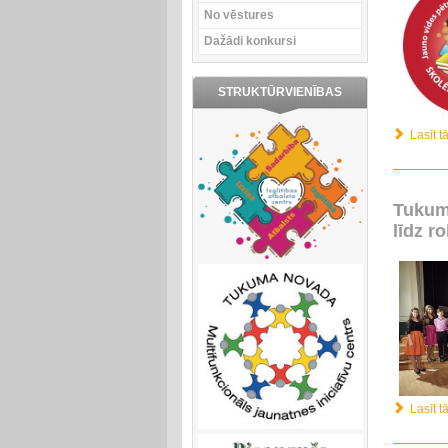
No vēstures
Dažādi konkursi
STRUKTŪRVIENĪBAS
Lasīt tā
Tukum
līdz r
Lasīt tā