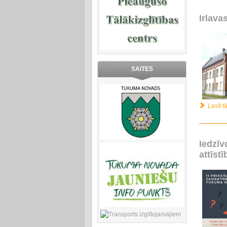
Irlava
SAITES
Lasīt tā
Iedzīv
attīs