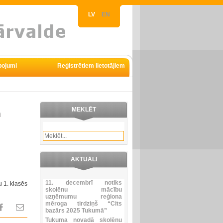
LV
EN
pojumi
Reģistrētiem lietotājiem
MEKLĒT
m
AKTUĀLI
11. decembrī notiks
 1. klasēs
skolēnu mācību
uzņēmumu reģiona
mēroga tirdziņš “Cits
bazārs 2025 Tukumā”
Tukuma novadā skolēnu