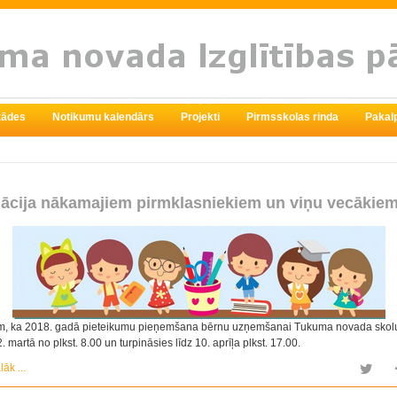
stādes
Notikumu kalendārs
Projekti
Pirmsskolas rinda
Pakal
mācija nākamajiem pirmklasniekiem un viņu vecākie
m, ka 2018. gadā pieteikumu pieņemšana bērnu uzņemšanai Tukuma novada skolu
. martā no plkst. 8.00 un turpināsies līdz 10. aprīļa plkst. 17.00.
lāk ...