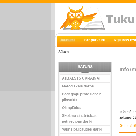
Jaunumi
Par pārvaldi
Izglītības ie
Sākums
SATURS
Infor
ATBALSTS UKRAINAI
Metodiskais darbs
Pedagogu profesionālā
pilnveide
Olimpiādes
Informēja
Skolēnu zinātniskās
sāksies 12
pētniecības darbi
Lasīt tā
Valsts pārbaudes darbi