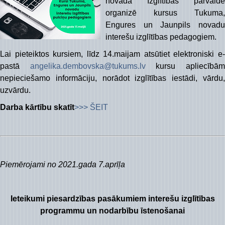
novada Izglītības pārvalde
organizē kursus Tukuma,
Engures un Jaunpils novadu
interešu izglītības pedagogiem.
Lai pieteiktos kursiem, līdz 14.maijam atsūtiet elektroniski e-
pastā
angelika.dembovska@tukums.lv
kursu apliecībā
nepieciešamo informāciju, norādot izglītības iestādi, vārdu,
uzvārdu.
Darba kārtību skatīt
>>> ŠEIT
Piemērojami no 2021.gada 7.aprīļa
Ieteikumi piesardzības pasākumiem interešu izglītības
programmu un nodarbību īstenošanai