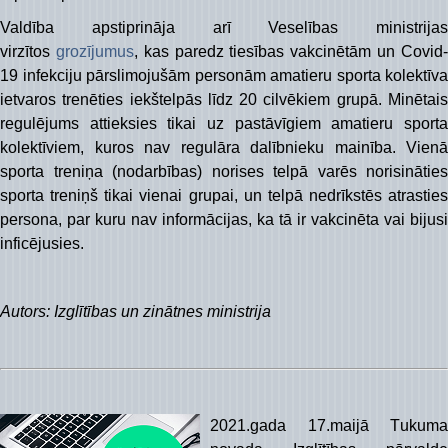
Valdība apstiprināja arī Veselības ministrijas
virzītos
grozījumus
, kas paredz tiesības vakcinētām un Covid
19 infekciju pārslimojušām personām amatieru sporta kolektīva
ietvaros trenēties iekštelpās līdz 20 cilvēkiem grupā. Minētais
regulējums attieksies tikai uz pastāvīgiem amatieru sporta
kolektīviem, kuros nav regulāra dalībnieku mainība. Vienā
sporta treniņa (nodarbības) norises telpā varēs norisināties
sporta treniņš tikai vienai grupai, un telpā nedrīkstēs atrasties
persona, par kuru nav informācijas, ka tā ir vakcinēta vai bijusi
inficējusies.
Autors: Izglītības un zinātnes ministrija
2021.gada 17.maijā T
ukuma