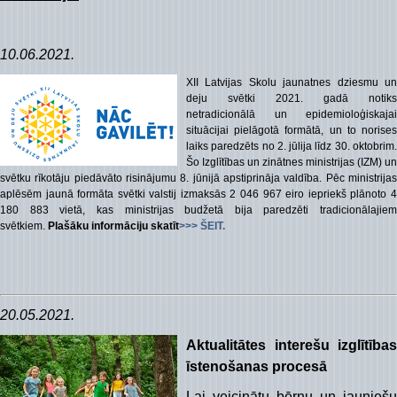
10.06.2021.
XII Latvijas Skolu jaunatnes dziesmu un
deju svētki 2021. gadā notiks
netradicionālā un epidemioloģiskajai
situācijai pielāgotā formātā, un to norises
laiks paredzēts no 2. jūlija līdz 30. oktobrim.
Šo Izglītības un zinātnes ministrijas (IZM) un
svētku rīkotāju piedāvāto risinājumu 8. jūnijā apstiprināja valdība. Pēc ministrijas
aplēsēm jaunā formāta svētki valstij izmaksās 2 046 967 eiro iepriekš plānoto 4
180 883 vietā, kas ministrijas budžetā bija paredzēti tradicionālajiem
svētkiem.
Plašāku informāciju skatīt
>>> ŠEIT.
20.05.2021.
Aktualitātes interešu izglītības
īstenošanas procesā
Lai veicinātu bērnu un jauniešu