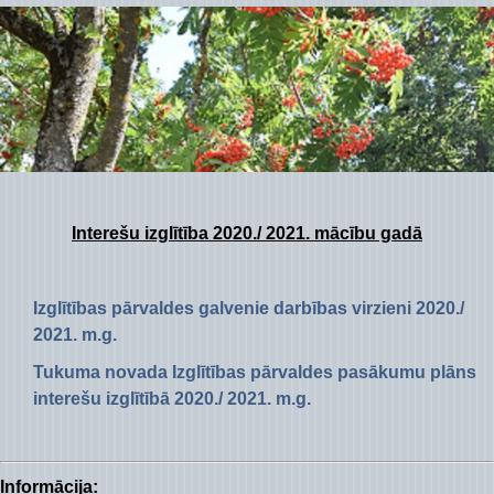
Piekļūstamības paziņojums Izglītības pārvalde
Digitālās plaisas mazināšana sociāli neaizsargāta
STEM un pilsoniskā līdzdalība
Interešu izglītība 2020./ 2021. mācību gadā
Izglītības pārvaldes galvenie darbības virzieni 2020./
2021. m.g.
T
ukuma novada Izglītības pārvaldes pasākumu plāns
interešu izglītībā 2020./ 2021. m.g.
Informācija: