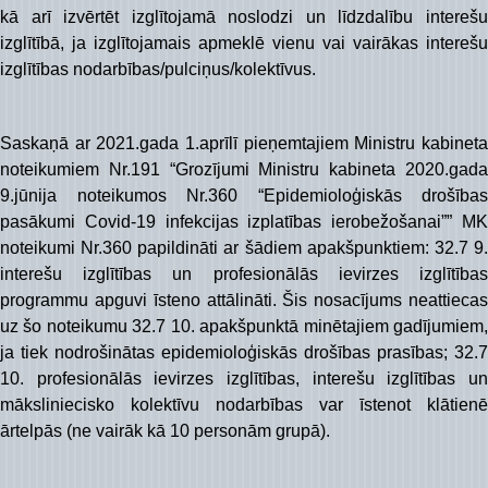
kā arī izvērtēt izglītojamā noslodzi un līdzdalību interešu
izglītībā, ja izglītojamais apmeklē vienu vai vairākas interešu
izglītības nodarbības/pulciņus/kolektīvus.
Saskaņā ar 2021.gada 1.aprīlī pieņemtajiem Ministru kabineta
noteikumiem Nr.191 “Grozījumi Ministru kabineta 2020.gada
9.jūnija noteikumos Nr.360 “Epidemioloģiskās drošības
pasākumi Covid-19 infekcijas izplatības ierobežošanai”” MK
noteikumi Nr.360 papildināti ar šādiem apakšpunktiem: 32.7 9.
interešu izglītības un profesionālās ievirzes izglītības
programmu apguvi īsteno attālināti. Šis nosacījums neattiecas
uz šo noteikumu 32.7 10. apakšpunktā minētajiem gadījumiem,
ja tiek nodrošinātas epidemioloģiskās drošības prasības; 32.7
10. profesionālās ievirzes izglītības, interešu izglītības un
māksliniecisko kolektīvu nodarbības var īstenot klātienē
ārtelpās (ne vairāk kā 10 personām grupā).