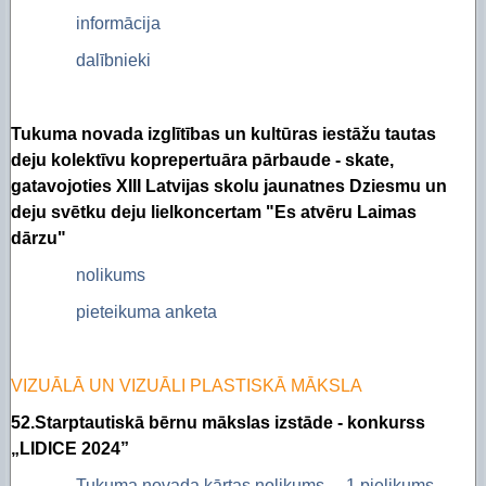
informācija
dalībnieki
Tukuma novada izglītības un kultūras iestāžu tautas
deju kolektīvu koprepertuāra pārbaude - skate,
gatavojoties XIII Latvijas skolu jaunatnes Dziesmu un
deju svētku deju lielkoncertam "Es atvēru Laimas
dārzu"
nolikums
pieteikuma anketa
VIZUĀLĀ UN VIZUĀLI PLASTISKĀ MĀKSLA
52.Starptautiskā bērnu mākslas izstāde - konkurss
„LIDICE 2024”
Tukuma novada kārtas nolikums
1.pielikums