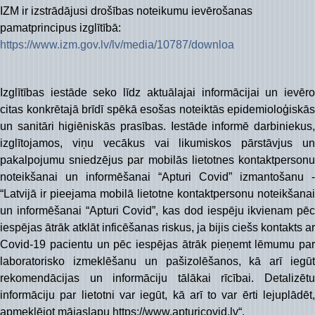
IZM ir izstrādājusi drošības noteikumu ievērošanas
pamatprincipus izglītībā:
https://www.izm.gov.lv/lv/media/10787/downloa
Izglītības iestāde seko līdz aktuālajai informācijai un ievēro
citas konkrētajā brīdī spēkā esošas noteiktās epidemioloģiskās
un sanitāri higiēniskās prasības. Iestāde informē darbiniekus,
izglītojamos, viņu vecākus vai likumiskos pārstāvjus un
pakalpojumu sniedzējus par mobilās lietotnes kontaktpersonu
noteikšanai un informēšanai “Apturi Covid” izmantošanu -
“Latvijā ir pieejama mobilā lietotne kontaktpersonu noteikšanai
un informēšanai “Apturi Covid”, kas dod iespēju ikvienam pēc
iespējas ātrāk atklāt inficēšanas riskus, ja bijis ciešs kontakts ar
Covid-19 pacientu un pēc iespējas ātrāk pieņemt lēmumu par
laboratorisko izmeklēšanu un pašizolēšanos, kā arī iegūt
rekomendācijas un informāciju tālākai rīcībai. Detalizētu
informāciju par lietotni var iegūt, kā arī to var ērti lejuplādēt,
apmeklējot mājaslapu https://www.apturicovid.lv“.