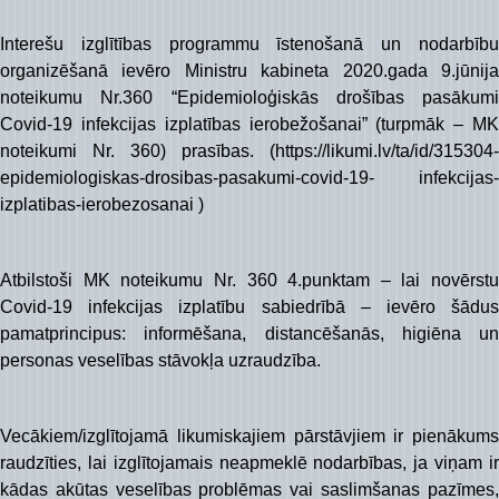
Interešu izglītības programmu īstenošanā un nodarbību
organizēšanā ievēro Ministru kabineta 2020.gada 9.jūnija
noteikumu Nr.360 “Epidemioloģiskās drošības pasākumi
Covid-19 infekcijas izplatības ierobežošanai” (turpmāk – MK
noteikumi Nr. 360) prasības. (https://likumi.lv/ta/id/315304-
epidemiologiskas-drosibas-pasakumi-covid-19- infekcijas-
izplatibas-ierobezosanai )
Atbilstoši MK noteikumu Nr. 360 4.punktam – lai novērstu
Covid-19 infekcijas izplatību sabiedrībā – ievēro šādus
pamatprincipus: informēšana, distancēšanās, higiēna un
personas veselības stāvokļa uzraudzība.
Vecākiem/izglītojamā likumiskajiem pārstāvjiem ir pienākums
raudzīties, lai izglītojamais neapmeklē nodarbības, ja viņam ir
kādas akūtas veselības problēmas vai saslimšanas pazīmes,