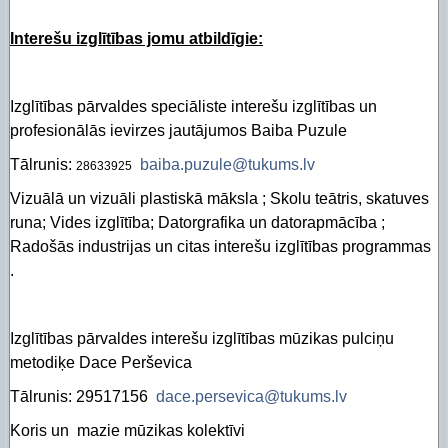
Interešu izglītības jomu atbildīgie:
Izglītības pārvaldes speciāliste interešu izglītības un
profesionālās ievirzes jautājumos Baiba Puzule
Tālrunis:
baiba.puzule@tukums.lv
28633925
Vizuālā un vizuāli plastiskā māksla ; Skolu teātris, skatuves
runa; Vides izglītība; Datorgrafika un datorapmācība ;
Radošās industrijas un citas interešu izglītības programmas
.
Izglītības pārvaldes interešu izglītības mūzikas pulciņu
metodiķe Dace Perševica
Tālrunis: 29517156
dace.persevica@tukums.lv
Koris un mazie mūzikas kolektīvi