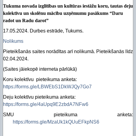
Tukuma novada izglītības un kultūras iestāžu koru,
tautas deju
kolektīvu un skolēnu mācību uzņēmumu pasākums
“Daru
radot un Radu darot”
17.05.2024. Durbes estrāde, Tukums.
Nolikums
Pieteikšanās saites norādītas arī nolikumā. Pieteikšanās līdz
02.04.2024.
(Saites jāiekopē interneta pārlūkā)
Koru kolektīvu pieteikuma anketa:
https://forms.gle/LBWEbS1DkWJQy7Go7
Deju kolektīvu pieteikuma anketa:
https://forms.gle/4aUpq9E2zbdA7NFw6
SMU pieteikuma anketa:
https://forms.gle/MzaUk1kQUuEFkpNS6