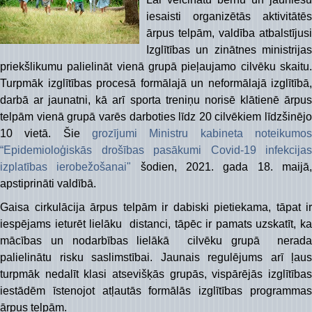
iesaisti organizētās aktivitātēs
ārpus telpām, valdība atbalstījusi
Izglītības un zinātnes ministrijas
priekšlikumu palielināt vienā grupā pieļaujamo cilvēku skaitu.
Turpmāk izglītības procesā formālajā un neformālajā izglītībā,
darbā ar jaunatni, kā arī sporta treniņu norisē klātienē ārpus
telpām vienā grupā varēs darboties līdz 20 cilvēkiem līdzšinējo
10 vietā. Šie
grozījumi Ministru kabineta noteikumos
“Epidemioloģiskās drošības pasākumi Covid-19 infekcijas
izplatības ierobežošanai"
šodien, 2021. gada 18. maijā
apstiprināti valdībā.
Gaisa cirkulācija ārpus telpām ir dabiski pietiekama, tāpat ir
iespējams ieturēt lielāku distanci, tāpēc ir pamats uzskatīt, ka
mācības un nodarbības lielākā cilvēku grupā nerada
palielinātu risku saslimstībai. Jaunais regulējums arī ļaus
turpmāk nedalīt klasi atsevišķās grupās, vispārējās izglītības
iestādēm īstenojot atļautās formālās izglītības programmas
ārpus telpām.