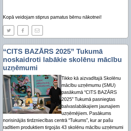
Kopā veidojam stiprus pamatus bērnu nākotnei!
“CITS BAZĀRS 2025” Tukumā
noskaidroti labākie skolēnu mācību
uzņēmumi
Tikko kā aizvadītajā Skolēnu
mācību uzņēmumu (SMU)
pasākumā “CITS BAZĀRS
2025” Tukumā pasniegtas
balvaslabākajiem jaunajiem
uzņēmējiem. Pasākums
norisinājās tirdzniecības centrā “Tukums”, kur ar pašu
radītiem produktiem tirgojās 43 skolēnu mācību uzņēmumi