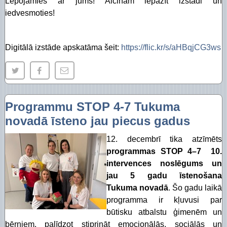
Lepojamies ar jums! Aicinām iepazīt izstādi un
iedvesmoties!
Digitālā izstāde apskatāma šeit:
https://flic.kr/s/aHBqjCG3ws
Programmu STOP 4-7 Tukuma
novadā īsteno jau piecus gadus
12. decembrī tika atzīmēts
programmas STOP 4–7 10.
intervences noslēgums un
jau 5 gadu īstenošana
Tukuma novadā
. Šo gadu laikā
programma ir kļuvusi par
būtisku atbalstu ģimenēm un
bērniem, palīdzot stiprināt emocionālās, sociālās un