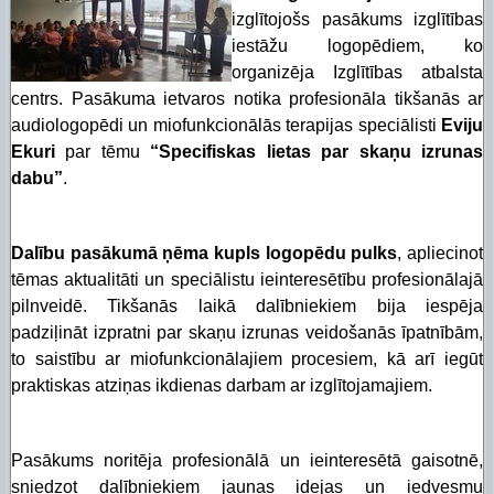
izglītojošs pasākums izglītības
iestāžu logopēdiem, ko
organizēja Izglītības atbalsta
centrs. Pasākuma ietvaros notika profesionāla tikšanās ar
audiologopēdi un miofunkcionālās terapijas speciālisti
Eviju
Ekuri
par tēmu
“Specifiskas lietas par skaņu izrunas
dabu”
.
Dalību pasākumā ņēma kupls logopēdu pulks
, apliecinot
tēmas aktualitāti un speciālistu ieinteresētību profesionālajā
pilnveidē. Tikšanās laikā dalībniekiem bija iespēja
padziļināt izpratni par skaņu izrunas veidošanās īpatnībām,
to saistību ar miofunkcionālajiem procesiem, kā arī iegūt
praktiskas atziņas ikdienas darbam ar izglītojamajiem.
Pasākums noritēja profesionālā un ieinteresētā gaisotnē,
sniedzot dalībniekiem jaunas idejas un iedvesmu