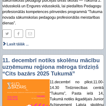
sākumskolas pedagogi pulcējās divās skolās — Tukuma 2.
vidusskolā un Engures vidusskolā, lai piedalītos Pedagogu
profesionālās kompetences pilnveides programmā “Tukuma
novada sākumskolas pedagogu profesionālās meistarības
dienas”.
Lasīt tālāk ...
11. decembrī notiks skolēnu mācību
uzņēmumu reģiona mēroga tirdziņš
“Cits bazārs 2025 Tukumā”
11.decembrī no plkst.11.00-
14.30 Tirdzniecības centrā
“Tukums”, Pasta ielā 14,
Tukumā notiks ikgadējais Junior
Achievement Latvia skolēnu