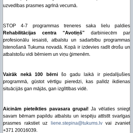
uzvedības prasmes agrīnā vecumā.
STOP 4-7 programmas treneres saka lielu paldies
Rehabilitācijas centra “Avotiņš”
darbiniecēm par
profesionālu iesaisti, atbalstu un sadarbību programmas
īstenošanā Tukuma novadā. Kopā ir izdevies radīt drošu un
atbalstošu vidi bērniem un viņu ģimenēm.
Vairāk nekā 100 bērni
šo gadu laikā ir piedalījušies
programmā, gūstot vērtīgu pieredzi, kas palīdz ikdienas
situācijās gan mājās, gan izglītības vidē.
Aicinām pieteikties pavasara grupai!
Ja vēlaties sniegt
savam bērnam papildu atbalstu un iespēju attīstīt svarīgas
prasmes rakstiet uz
liene.stepina@tukums.lv
vai zvaniet
+371 20016039.