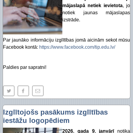
Piekļūstamības paziņojums Izglītības pārvalde
Digitālās plaisas mazināšana sociāli neaizsargāta
mājaslapā netiek ievietota
, jo
notiek jaunas mājaslapas
STEM un pilsoniskā līdzdalība
izstrāde.
Par jaunāko informāciju izglītības jomā aicinām sekot mūsu
Facebook kontā:
https://www.facebook.com/tip.edu.lv/
Paldies par sapratni!
Izglītojošs pasākums izglītības
iestāžu logopēdiem
2026. gada 9. janvārī
notika