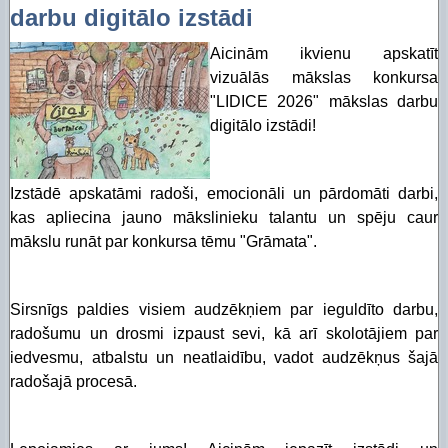
darbu digitālo izstādi
Aicinām ikvienu apskatīt
vizuālās mākslas konkursa
"LIDICE 2026" mākslas darbu
digitālo izstādi!
Izstādē apskatāmi radoši, emocionāli un pārdomāti darbi,
kas apliecina jauno mākslinieku talantu un spēju caur
mākslu runāt par konkursa tēmu "Grāmata".
Sirsnīgs paldies visiem audzēkņiem par ieguldīto darbu,
radošumu un drosmi izpaust sevi, kā arī skolotājiem par
iedvesmu, atbalstu un neatlaidību, vadot audzēkņus šajā
radošajā procesā.