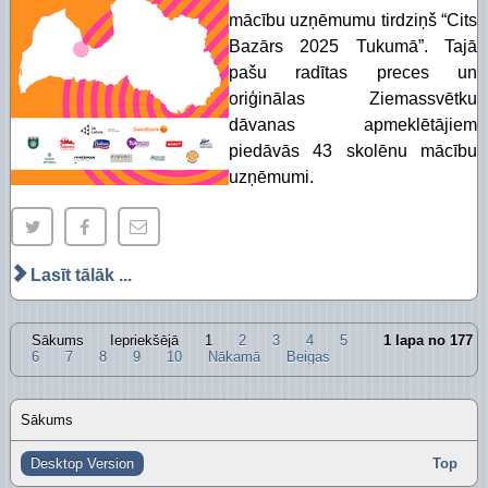
mācību uzņēmumu tirdziņš “Cits
Bazārs 2025 Tukumā”. Tajā
pašu radītas preces un
oriģinālas Ziemassvētku
dāvanas apmeklētājiem
piedāvās 43 skolēnu mācību
uzņēmumi.
Lasīt tālāk ...
Sākums
Iepriekšējā
1
2
3
4
5
1 lapa no 177
6
7
8
9
10
Nākamā
Beigas
Sākums
Desktop Version
Top