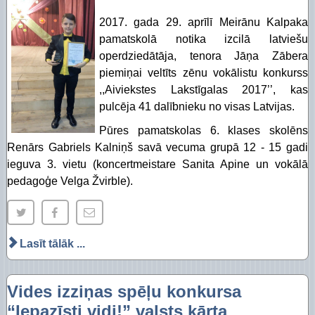
2017. gada 29. aprīlī Meirānu Kalpaka
pamatskolā notika izcilā latviešu
operdziedātāja, tenora Jāņa Zābera
piemiņai veltīts zēnu vokālistu konkurss
,,Aiviekstes Lakstīgalas 2017’’, kas
pulcēja 41 dalībnieku no visas Latvijas.
Pūres pamatskolas 6. klases skolēns
Renārs Gabriels Kalniņš savā vecuma grupā 12 - 15 gadi
ieguva 3. vietu (koncertmeistare Sanita Apine un vokālā
pedagoģe Velga Žvirble).
Lasīt tālāk ...
Vides izziņas spēļu konkursa
“Iepazīsti vidi!” valsts kārta