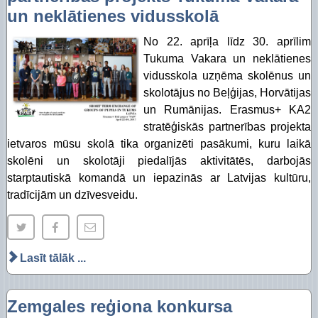
un neklātienes vidusskolā
No 22. aprīļa līdz 30. aprīlim
Tukuma Vakara un neklātienes
vidusskola uzņēma skolēnus un
skolotājus no Beļģijas, Horvātijas
un Rumānijas. Erasmus+ KA2
stratēģiskās partnerības projekta
ietvaros mūsu skolā tika organizēti pasākumi, kuru laikā
skolēni un skolotāji piedalījās aktivitātēs, darbojās
starptautiskā komandā un iepazinās ar Latvijas kultūru,
tradīcijām un dzīvesveidu.
Lasīt tālāk ...
Zemgales reģiona konkursa