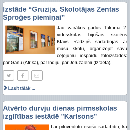
Piekļūstamības paziņojums Izglītības pārvalde
Digitālās plaisas mazināšana sociāli neaizsargāta
Izstāde “Gruzija. Skolotājas Zentas
STEM un pilsoniskā līdzdalība
Sproģes piemiņai’’
J
au vairākus gadus Tukuma 2.
vidusskolas bijušais skolēns
Klāvs Radziņš sadarbojas ar
mūsu skolu, organizējot savu
ceļojumu iespaidu fotoizstādes:
par Ganu (Āfrika), par Indiju, par Jeruzalemi (Izraēla).
Lasīt tālāk ...
Atvērto durvju dienas pirmsskolas
izglītības iestādē "Karlsons"
Lai pilnveidotu esošo sadarbību, kā