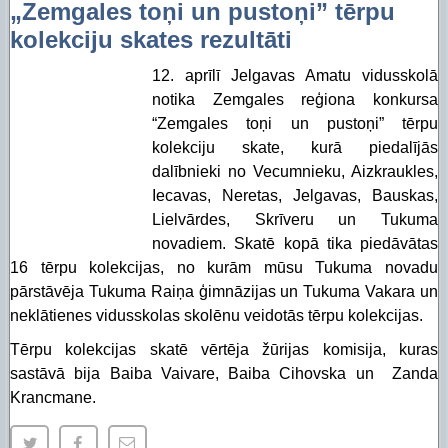
„Zemgales toņi un pustoņi” tērpu
kolekciju skates rezultāti
12. aprīlī Jelgavas Amatu vidusskolā
notika Zemgales reģiona konkursa
“Zemgales toņi un pustoņi” tērpu
kolekciju skate, kurā piedalījās
dalībnieki no Vecumnieku, Aizkraukles,
Iecavas, Neretas, Jelgavas, Bauskas,
Lielvārdes, Skrīveru un Tukuma
novadiem. Skatē kopā tika piedāvātas
16 tērpu kolekcijas, no kurām mūsu Tukuma novadu
pārstāvēja Tukuma Raiņa ģimnāzijas un Tukuma Vakara un
neklātienes vidusskolas skolēnu veidotās tērpu kolekcijas.
Tērpu kolekcijas skatē vērtēja žūrijas komisija, kuras
sastāvā bija Baiba Vaivare, Baiba Cihovska un Zanda
Krancmane.