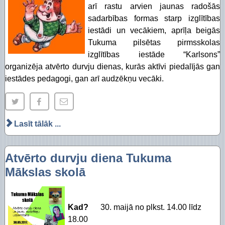
arī rastu arvien jaunas radošās
sadarbības formas starp izglītības
iestādi un vecākiem, aprīļa beigās
Tukuma pilsētas pirmsskolas
izglītības iestāde “Karlsons”
organizēja atvērto durvju dienas, kurās aktīvi piedalījās gan
iestādes pedagogi, gan arī audzēkņu vecāki.
Lasīt tālāk ...
Atvērto durvju diena Tukuma
Mākslas skolā
Kad?
30. maijā no plkst. 14.00 līdz
18.00