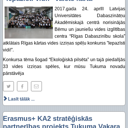
2017.gada 24. aprīlī Latvijas
Universitātes Dabaszinātņu
Akadēmiskajā centrā norisinājās
Bērnu un jauniešu vides izglītības
centra “Rīgas Dabaszinību skola”
atklātais Rīgas kārtas vides izziņas spēļu konkurss ”Iepazīsti
vidi!”.
Konkursa tēma šogad “Ekoloģiskā pilsēta” un tajā piedalījās
33 vides izziņas spēles, kur mūsu Tukuma novadu
pārstāvēja
Lasīt tālāk ...
Erasmus+ KA2 stratēģiskās
partnerības projekts Tukuma Vakara