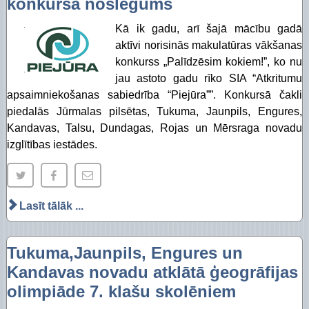
konkursa noslēgums
Kā ik gadu, arī šajā mācību gadā
aktīvi norisinās makulatūras vākšanas
konkurss „Palīdzēsim kokiem!”, ko nu
jau astoto gadu rīko SIA “Atkritumu
apsaimniekošanas sabiedrība “Piejūra””. Konkursā čakli
piedalās Jūrmalas pilsētas, Tukuma, Jaunpils, Engures,
Kandavas, Talsu, Dundagas, Rojas un Mērsraga novadu
izglītības iestādes.
Lasīt tālāk ...
Tukuma,Jaunpils, Engures un
Kandavas novadu atklātā ģeogrāfijas
olimpiāde 7. klašu skolēniem