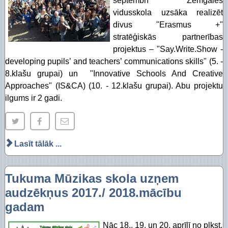
septembrī Zemgales
vidusskola uzsāka realizēt
divus "Erasmus +"
stratēģiskās partnerības
projektus – "Say.Write.Show -
developing pupils’ and teachers’ communications skills" (5. -
8.klašu grupai) un "Innovative Schools And Creative
Approaches" (IS&CA) (10. - 12.klašu grupai). Abu projektu
ilgums ir 2 gadi.
Lasīt tālāk ...
Tukuma Mūzikas skola uzņem
audzēkņus 2017./ 2018.mācību
gadam
Nāc 18., 19. un 20. aprīlī no plkst.