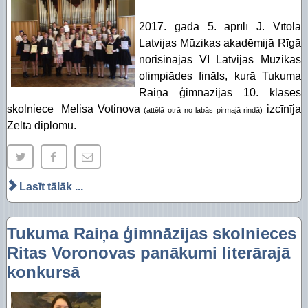
2017. gada 5. aprīlī J. Vītola
Latvijas Mūzikas akadēmijā Rīgā
norisinājās VI Latvijas Mūzikas
olimpiādes fināls, kurā Tukuma
Raiņa ģimnāzijas 10. klases
skolniece Melisa Votinova
izcīnīja
(attēlā otrā no labās pirmajā rindā)
Zelta diplomu.
Lasīt tālāk ...
Tukuma Raiņa ģimnāzijas skolnieces
Ritas Voronovas panākumi literārajā
konkursā