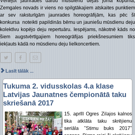
Vērtējot jaunrades darbu mūsdienu dejas jomā kopumā,
Piekļūstamības paziņojums Izglītības pārvalde
Digitālās plaisas mazināšana sociāli neaizsargāta
Zemgales novads ir viens no spilgtākajiem atskaites punktiem
ar sev raksturīgām jaunrades horeogrāfijām, kas pēc šī
STEM un pilsoniskā līdzdalība
konkursa noteikti papildinās bērnu un jauniešu mūsdienu deju
kolektīvu kopējo deju repertuāru. Iespējams, nākotnē kāds no
šiem augstvērtīgajiem horeogrāfijas priekšnesumiem tiks
iekļauts kādā no mūsdienu deju lielkoncertiem.
Lasīt tālāk ...
Tukuma 2. vidusskolas 4.a klase
Latvijas Jaunatnes čempionātā taku
skriešanā 2017
15. aprīlī Ogres Zilajos kalnos
tika atklāta taku skrējienu
seriāla "Stirnu buks 2017"