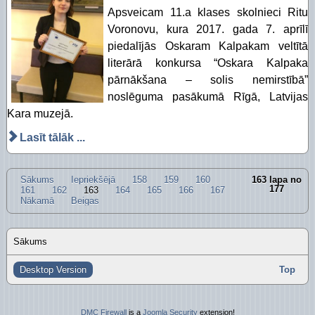
Apsveicam 11.a klases skolnieci Ritu
Voronovu, kura 2017. gada 7. aprīlī
piedalījās Oskaram Kalpakam veltītā
literārā konkursa “Oskara Kalpaka
pārnākšana – solis nemirstībā”
noslēguma pasākumā Rīgā, Latvijas
Kara muzejā.
Lasīt tālāk ...
Sākums
Iepriekšējā
158
159
160
163 lapa no
177
161
162
163
164
165
166
167
Nākamā
Beigas
Sākums
Desktop Version
Top
DMC Firewall
is a
Joomla Security
extension!