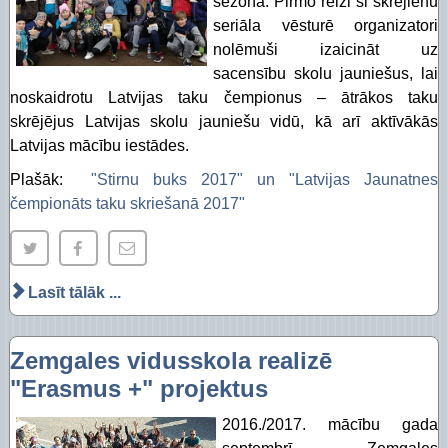
sezona. Pirmo reizi ši skrējienu
seriāla vēsturē organizatori
nolēmuši izaicināt uz
sacensību skolu jauniešus, lai
noskaidrotu Latvijas taku čempionus – ātrākos taku
skrējējus Latvijas skolu jauniešu vidū, kā arī aktīvākās
Latvijas mācību iestādes.
Plašāk:
"Stirnu buks 2017" un "Latvijas Jaunatnes
čempionāts taku skriešanā 2017"
Lasīt tālāk ...
Zemgales vidusskola realizē
"Erasmus +" projektus
2016./2017. mācību gada