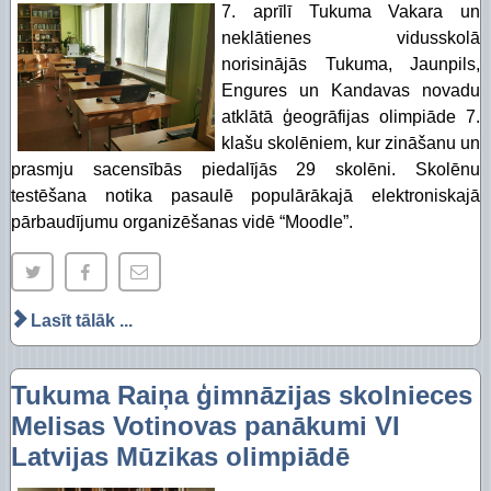
7. aprīlī Tukuma Vakara un
neklātienes vidusskolā
norisinājās Tukuma, Jaunpils,
Engures un Kandavas novadu
atklātā ģeogrāfijas olimpiāde 7.
klašu skolēniem, kur zināšanu un
prasmju sacensībās piedalījās 29 skolēni. Skolēnu
testēšana notika pasaulē populārākajā elektroniskajā
pārbaudījumu organizēšanas vidē “Moodle”.
Lasīt tālāk ...
Tukuma Raiņa ģimnāzijas skolnieces
Melisas Votinovas panākumi VI
Latvijas Mūzikas olimpiādē