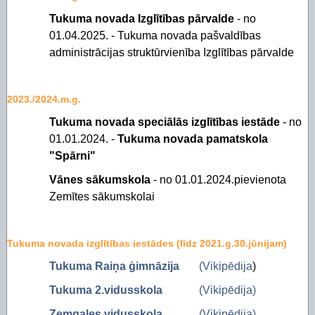
Tukuma novada Izglītības pārvalde
- no
01.04.2025. - Tukuma novada pašvaldības
administrācijas struktūrvienība Izglītības pārvalde
2023./2024.m.g.
Tukuma novada speciālās izglītības iestāde
- no
01.01.2024. -
Tukuma novada pamatskola
"Spārni"
Vānes sākumskola
- no 01.01.2024.pievienota
Zemītes sākumskolai
Tukuma novada izglītības iestādes (līdz 2021.g.30.jūnijam)
Tukuma Raiņa ģimnāzija
(Vikipēdija
)
Tukuma 2.vidusskola
(Vikipēdija)
Zemgales vidusskola
(Vikipēdija)