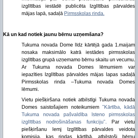
izglītības iestādē publicēta Izglītības pārvaldes
mājas lapā, sadaļā
Pirmsskolas rinda.
Kā un kad notiek jaunu bērnu uzņemšana?
Tukuma novada Dome līdz kārtējā gada 1.maijam
nosaka maksimālo katrā iestādes pirmsskolas
izglītības grupā uzņemamo bērnu skaitu un vecumu.
Ar Tukuma novada Domes lēmumiem var
iepazīties Izglītības pārvaldes mājas lapas sadaļā
Pirmsskolas rinda –Tukuma novada Domes
lēmumi.
Vietu piešķiršana notiek atbilstīgi Tukuma novada
Domes saistošajiem noteikumiem
"Kārtība, kādā
Tukuma novada pašvaldība īsteno pirmsskolas
izglītības nodrošināšanas funkciju".
Par vietu
piešķiršanu lemj Izglītības pārvaldes veidota
komisija, kas rindas kārtībā, atbilstoši bērnu