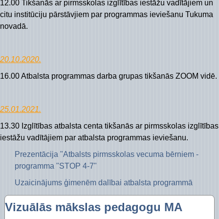
12.00 Tikšanās ar pirmsskolas izglītības iestāžu vadītājiem un
Piekļūstamības paziņojums Izglītības pārvalde
Digitālās plaisas mazināšana sociāli neaizsargāta
citu institūciju pārstāvjiem par programmas ieviešanu Tukuma
STEM un pilsoniskā līdzdalība
novadā.
20.10.2020.
16.00 Atbalsta programmas darba grupas tikšanās ZOOM vidē.
25.01.2021.
13.30 Izglītības atbalsta centa tikšanās ar pirmsskolas izglītības
iestāžu vadītājiem par atbalsta programmas ieviešanu.
Prezentācija "Atbalsts pirmsskolas vecuma bērniem -
programma "STOP 4-7"
Uzaicinājums ģimenēm dalībai atbalsta programmā
Vizuālās mākslas pedagogu MA