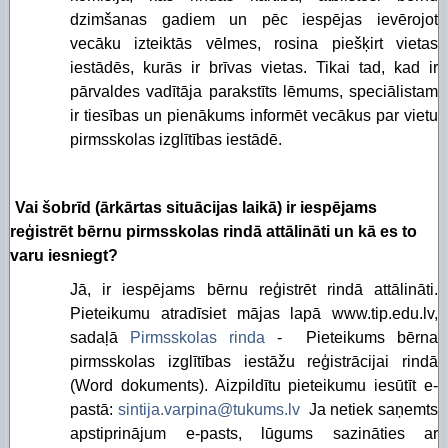
dzimšanas gadiem un pēc iespējas ievērojot
vecāku izteiktās vēlmes, rosina piešķirt vietas
iestādēs, kurās ir brīvas vietas. Tikai tad, kad ir
pārvaldes vadītāja parakstīts lēmums, speciālistam
ir tiesības un pienākums informēt vecākus par vietu
pirmsskolas izglītības iestādē.
. Vai šobrīd (ārkārtas situācijas laikā) ir iespējams
reģistrēt bērnu pirmsskolas rindā attālināti un kā es to
varu iesniegt?
Jā, ir iespējams bērnu reģistrēt rindā attālināti.
Pieteikumu atradīsiet mājas lapā www.tip.edu.lv,
sadaļā
Pirmsskolas rinda
- Pieteikums bērna
pirmsskolas izglītības iestāžu reģistrācijai rindā
(Word dokuments). Aizpildītu pieteikumu iesūtīt e-
pastā:
sintija.varpina@tukums.lv
Ja netiek saņemts
apstiprinājum e-pasts, lūgums sazināties ar