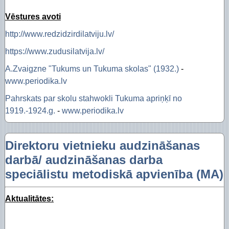
Vēstures avoti
http://www.redzidzirdilatviju.lv/
https://www.zudusilatvija.lv/
A.Zvaigzne "Tukums un Tukuma skolas" (1932.)
-
www.periodika.lv
Pahrskats par skolu stahwokli Tukuma apriņķī no
1919.-1924.g.
-
www.periodika.lv
Direktoru vietnieku audzināšanas
darbā/ audzināšanas darba
speciālistu metodiskā apvienība (MA)
Aktualitātes: