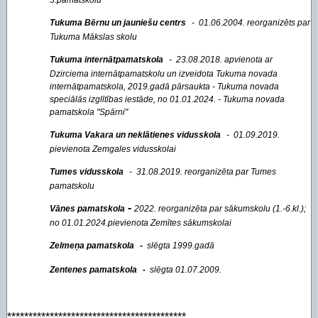
3.pamatskolu
Tukuma Bērnu un jauniešu centrs
- 01.06.2004. reorganizēts par
Tukuma Mākslas skolu
Tukuma internātpamatskola
- 23.08.2018. apvienota ar
Dzirciema internātpamatskolu un izveidota Tukuma novada
internātpamatskola, 2019.gadā pārsaukta - Tukuma novada
speciālās izglītības iestāde, no 01.01.2024. - Tukuma novada
pamatskola "Spārni"
Tukuma Vakara un neklātienes vidusskola
- 01.09.2019.
pievienota Zemgales vidusskolai
Tumes vidusskola
- 31.08.2019. reorganizēta par Tumes
pamatskolu
-
Vānes pamatskola
2022. reorganizēta par sākumskolu (1.-6.kl.);
no 01.01.2024.pievienota Zemītes sākumskolai
Zelmeņa pamatskola
-
slēgta 1999.gadā
Zentenes pamatskola
-
slēgta 01.07.2009.
******************************************