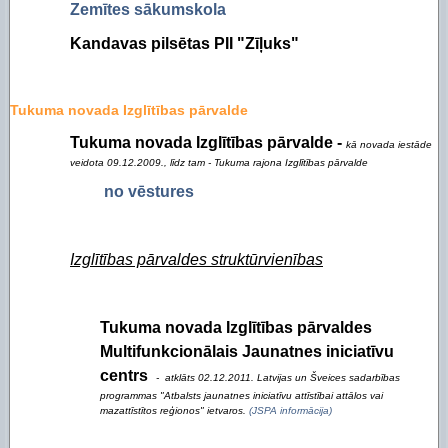
Zemītes sākumskola
Kandavas pilsētas PII "Zīļuks"
Tukuma novada Izglītības pārvalde
Tukuma novada Izglītības pārvalde -
kā novada iestāde
veidota 09.12.2009., līdz tam - Tukuma rajona Izglītības pārvalde
no vēstures
Izglītības pārvaldes struktūrvienības
Tukuma novada Izglītības pārvaldes
Multifunkcionālais Jaunatnes iniciatīvu
centrs
- atklāts 02.12.2011. Latvijas un Šveices sadarbības
programmas "Atbalsts jaunatnes iniciatīvu attīstībai attālos vai
mazattīstītos reģionos" ietvaros.
(JSPA informācija)