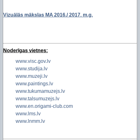
Vizuālās mākslas MA 2016./ 2017. m.g.
Noderīgas vietnes:
www.visc.gov.lv
www.studija.lv
www.muzeji.lv
www.paintings.lv
www.tukumamuzejs.lv
www.talsumuzejs.lv
www.en.origami-club.com
www.lms.lv
www.lnmm.lv