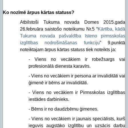
Ko nozīmē ārpus kārtas statuss?
Atbilstoši Tukuma novada Domes 2015.gada
26.februāra saistošo noteikumu Nr.5 “
Kārtība, kādā
Tukuma novada pašvaldība īsteno pirmsskolas
izglītības nodrošināšanas funkciju
” 9.punktā
noteiktajam ārpus kārtas statuss tiek noteikts ja:
- Viens no vecākiem ir robežsargs vai
profesionālā dienesta karavīrs.
- Viens no vecākiem ir persona ar invaliditāti vai
ģimenē ir bērns ar invaliditāti.
- Viens no vecākiem ir Pirmsskolas izglītības
iestādes darbinieks.
- Bērns ir no daudzbērnu ģimenes.
-
Viens no vecākiem ir jaunais speciālists, kurš
ieguvis augstāko izglītību un uzsācis darbu