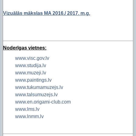
Vizuālās mākslas MA 2016./ 2017. m.g.
Noderīgas vietnes:
www.visc.gov.lv
www.studija.lv
www.muzeji.lv
www.paintings.lv
www.tukumamuzejs.lv
www.talsumuzejs.lv
www.en.origami-club.com
www.lms.lv
www.lnmm.lv