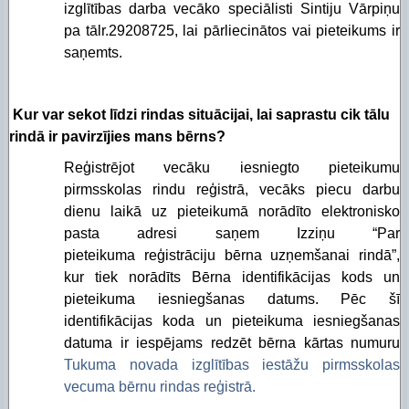
izglītības darba vecāko speciālisti Sintiju Vārpiņu
pa tālr.29208725, lai pārliecinātos vai pieteikums ir
saņemts.
Kur var sekot līdzi rindas situācijai, lai saprastu cik tālu
rindā ir pavirzījies mans bērns?
Reģistrējot vecāku iesniegto pieteikumu
pirmsskolas rindu reģistrā, vecāks piecu darbu
dienu laikā uz pieteikumā norādīto elektronisko
pasta adresi saņem Izziņu “Par
pieteikuma reģistrāciju bērna uzņemšanai rindā”,
kur tiek norādīts Bērna identifikācijas kods un
pieteikuma iesniegšanas datums. Pēc šī
identifikācijas koda un pieteikuma iesniegšanas
datuma ir iespējams redzēt bērna kārtas numuru
Tukuma novada izglītības iestāžu pirmsskolas
vecuma bērnu rindas reģistrā.