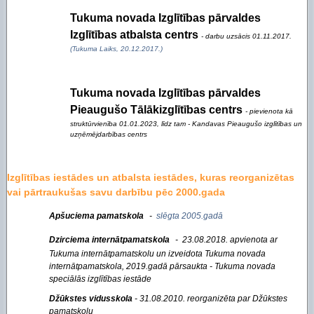
Tukuma novada Izglītības pārvaldes
Izglītības atbalsta centrs
- darbu uzsācis 01.11.2017.
(Tukuma Laiks, 20.12.2017.)
Tukuma novada Izglītības pārvaldes
Pieaugušo Tālākizglītības centrs
- pievienota kā
struktūrvienība 01.01.2023, līdz tam - Kandavas Pieaugušo izglītības un
uzņēmējdarbības centrs
Izglītības iestādes un atbalsta iestādes, kuras reorganizētas
vai pārtraukušas savu darbību pēc 2000.gada
Apšuciema pamatskola
-
slēgta 2005.gadā
Dzirciema internātpamatskola
- 23.08.2018. apvienota ar
Tukuma internātpamatskolu un izveidota Tukuma novada
internātpamatskola, 2019.gadā pārsaukta - Tukuma novada
speciālās izglītības iestāde
Džūkstes vidusskola
-
31.08.2010. reorganizēta par Džūkstes
pamatskolu