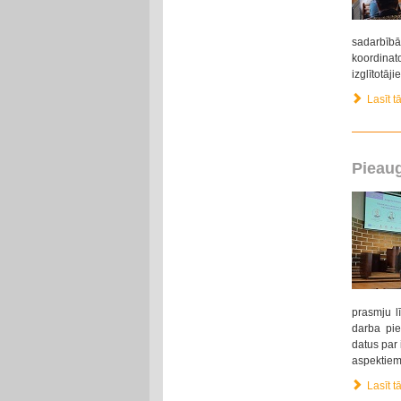
sadarbībā 
koordinat
izglītotāji
Lasīt tā
Pieaug
prasmju lī
darba pie
datus par 
aspektiem
Lasīt tā