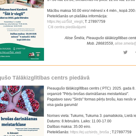
Mācību maksa 50.00 eiro/ mēnesī x 4 mēn., kopā 200.
Pieteikšanās un plašāka informācija:
https://ej.uz/Šūt_viegli
; T: 27897759
Citi centra piedāvājumi
Alise Šmēla, Pieaugušo tālākizglītības cent
Mob. 28683559,
alise.smela
ušo Tālākizglītības centrs piedāvā
Pieaugušo tālākizglītības centrs ( PTC) 2025. gada 8. 
organizē "Pērļu brošas darināšanas meistarklasi".
Pagatavo savu "Sirds" formas pērļu brošu, kas nesīs v
visa gada garumā!
Norises vieta: Tukums, Tukuma 3. pamatskola, Lielā ie
Datums: 8.februāris. Laiks: 11.00-17.00
Dalības maksa: 35.00 eiro.
Pieteikšanās:
https://ej.uz/sirds_broša
; T:27897759