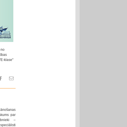
 no
tības
"E-klase"
lānošanas
sākums par
ībnieki –
speciālisti