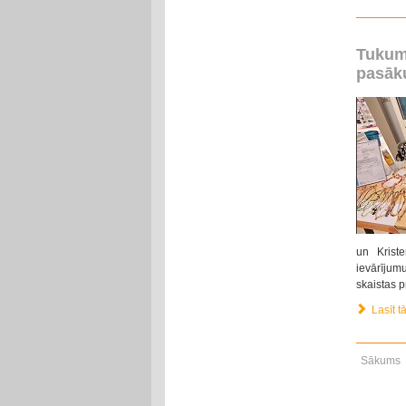
Tukum
pasāk
un Kriste
ievārījum
skaistas 
Lasīt tā
Sākums