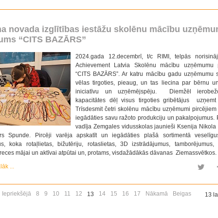
a novada izglītības iestāžu skolēnu mācību uzņēm
ums “CITS BAZĀRS”
2024.gada 12.decembrī, t/c RIMI, telpās norisinā
Achievement Latvia Skolēnu mācību uzņēmumu
“CITS BAZĀRS”. Ar katru mācību gadu uzņēmumu sk
vēlas tirgoties, pieaug, un tas liecina par bērnu u
iniciatīvu un uzņēmējspēju. Diemžēl ierobež
kapacitātes dēļ visus tirgoties gribētājus uzņemt
Trīsdesmit četri skolēnu mācību uzņēmumi pircējiem
iegādāties savu ražoto produkciju un pakalpojumus
vadīja Zemgales vidusskolas jaunieši Ksenija Nikola
rs Spunde. Pircēji varēja apskatīt un iegādāties plašā sortimentā veselīg
us, koka rotaļlietas, bižutēriju, rotaslietas, 3D izstrādājumus, tamborējumus,
preces mājai un aktīvai atpūtai un, protams, visdažādākās dāvanas Ziemassvētkos.
lāk ...
Iepriekšējā
8
9
10
11
12
14
15
16
17
Nākamā
Beigas
13
13 l