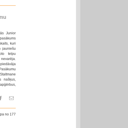
umu
jās Junior
 pasākums
aits, kuri
n jauniešu
oto telpu
 nevarēja.
 piedāvāja
. Pasākumu
 Staltmane
us našķus,
 apģērbus,
apa no 177