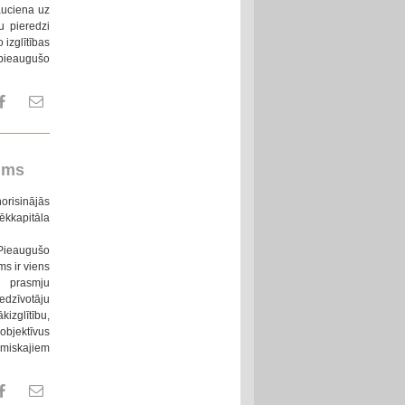
auciena uz
u pieredzi
 izglītības
 pieaugušo
kums
orisinājās
ēkkapitāla
 Pieaugušo
s ir viens
m prasmju
dzīvotāju
kizglītību,
objektīvus
nomiskajiem