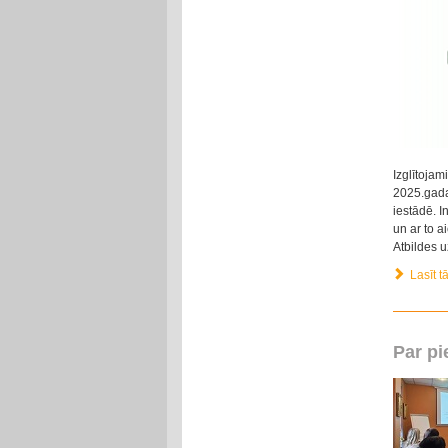
Izglītojam
2025.gada 
iestādē. I
un ar to a
Atbildes 
Lasīt tā
Par pi