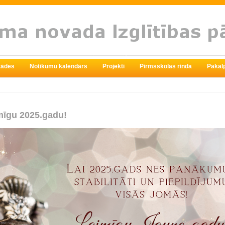
stādes
Notikumu kalendārs
Projekti
Pirmsskolas rinda
Pakal
mīgu 2025.gadu!