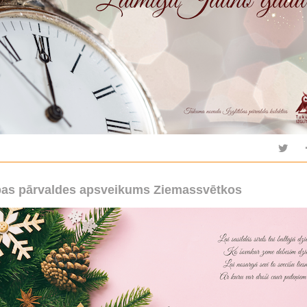
ības pārvaldes apsveikums Ziemassvētkos