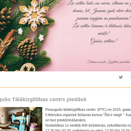
ušo Tālākizglītības centrs piedāvā
Pieaugušo tālākizglītības centrs (PTC) no 2025. gada
5.februāra organizē šūšanas kursus "Šūt ir viegli " K
un bez priekšzināšanām).
Nodarbības 1x nedēļā 40h trešdienās, ceturtdienās no 
17.30 līdz 20.30; svētdienās no plkst. 12.00 līdz 15.00