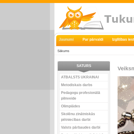
Jaunumi
Par pārvaldi
Izglītības ie
Sākums
SATURS
Veiks
ATBALSTS UKRAINAI
Metodiskais darbs
Pedagogu profesionālā
pilnveide
Olimpiādes
Skolēnu zinātniskās
pētniecības darbi
Valsts pārbaudes darbi