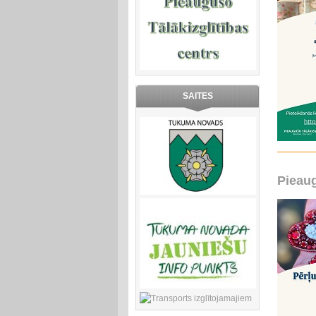
SAITES
Pieaug