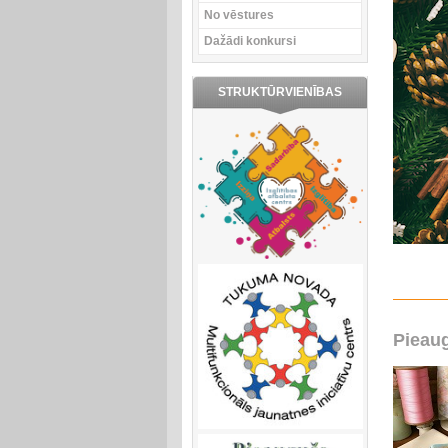
No vēstures
Dažādi konkursi
STRUKTŪRVIENĪBAS
Pieaug