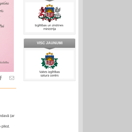
VISC JAUNUMI
andavā (ar
plkst.