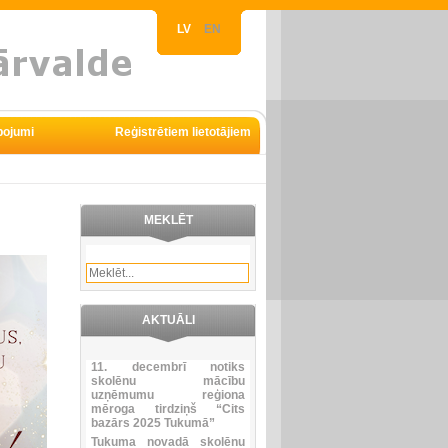
LV
EN
pojumi
Reģistrētiem lietotājiem
MEKLĒT
AKTUĀLI
11. decembrī notiks
skolēnu mācību
uzņēmumu reģiona
mēroga tirdziņš “Cits
bazārs 2025 Tukumā”
Tukuma novadā skolēnu