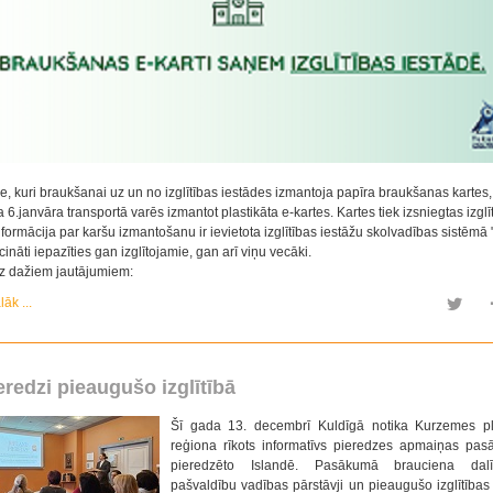
ie, kuri braukšanai uz un no izglītības iestādes izmantoja papīra braukšanas kartes,
6.janvāra transportā varēs izmantot plastikāta e-kartes. Kartes tiek izsniegtas izglī
nformācija par karšu izmantošanu ir ievietota izglītības iestāžu skolvadības sistēmā 
icināti iepazīties gan izglītojamie, gan arī viņu vecāki.
uz dažiem jautājumiem:
lāk ...
eredzi pieaugušo izglītībā
Šī gada 13. decembrī Kuldīgā notika Kurzemes p
reģiona rīkots informatīvs pieredzes apmaiņas pa
pieredzēto Islandē. Pasākumā brauciena dal
pašvaldību vadības pārstāvji un pieaugušo izglītības 