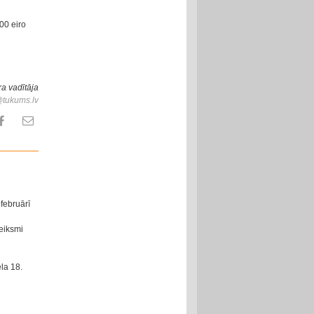
00 eiro
ra vadītāja
@tukums.lv
februārī
eiksmi
la 18.