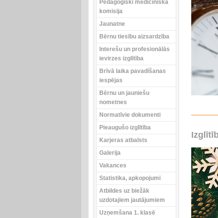
Pedagoģiski medicīniskā
komisija
Jaunatne
Bērnu tiesību aizsardzība
Interešu un profesionālās
ievirzes izglītība
Brīvā laika pavadīšanas
iespējas
Bērnu un jauniešu
nometnes
Normatīvie dokumenti
Pieaugušo izglītība
Izglīt
Karjeras atbalsts
Galerija
Vakances
Statistika, apkopojumi
Atbildes uz biežāk
uzdotajiem jautājumiem
Uzņemšana 1. klasē