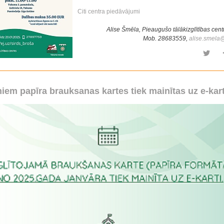
Citi centra piedāvājumi
Alise Šmēla, Pieaugušo tālākizglītības cent
Mob. 28683559,
alise.smela
iem papīra brauksanas kartes tiek mainītas uz e-ka