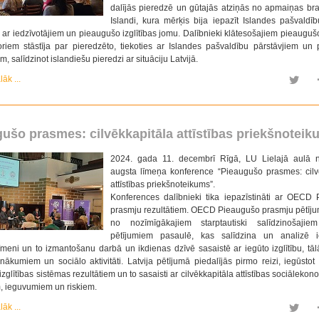
dalījās pieredzē un gūtajās atziņās no apmaiņas br
Islandi, kura mērķis bija iepazīt Islandes pašvaldīb
ar iedzīvotājiem un pieaugušo izglītības jomu. Dalībnieki klātesošajiem pieaugušo
oriem stāstīja par pieredzēto, tiekoties ar Islandes pašvaldību pārstāvjiem un
em, salīdzinot islandiešu pieredzi ar situāciju Latvijā.
lāk ...
ušo prasmes: cilvēkkapitāla attīstības priekšnotei
2024. gada 11. decembrī Rīgā, LU Lielajā aulā n
augsta līmeņa konference “Pieaugušo prasmes: cilv
attīstības priekšnoteikums”.
Konferences dalībnieki tika iepazīstināti ar OECD
prasmju rezultātiem. OECD Pieaugušo prasmju pētījum
no nozīmīgākajiem starptautiski salīdzinošajie
pētījumiem pasaulē, kas salīdzina un analizē ie
meni un to izmantošanu darbā un ikdienas dzīvē sasaistē ar iegūto izglītību, tālā
nākumiem un sociālo aktivitāti. Latvija pētījumā piedalījās pirmo reizi, iegūstot 
izglītības sistēmas rezultātiem un to sasaisti ar cilvēkkapitāla attīstības sociāleko
, ieguvumiem un riskiem.
lāk ...