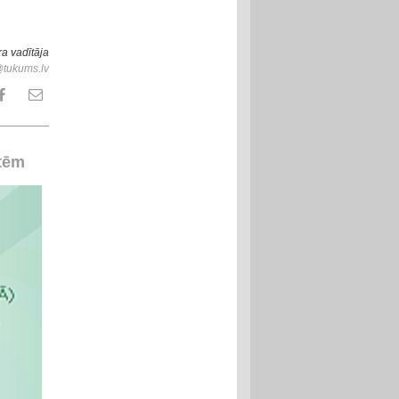
ra vadītāja
@tukums.lv
rtēm